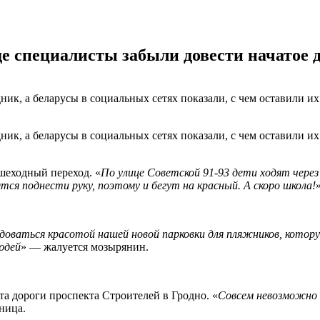
де специалисты забыли довести начатое 
ик, а беларусы в социальных сетях показали, с чем оставили 
ик, а беларусы в социальных сетях показали, с чем оставили 
еходный переход. «
По улице Советской 91-93 дети ходят через
тся поднести руку, поэтому и бегут на красный. А скоро школа!
»
доваться красотой нашей новой парковки для пляжников, котору
юдей
» — жалуется мозырянин.
та дороги проспекта Строителей в Гродно. «
Совсем невозможно п
ница.