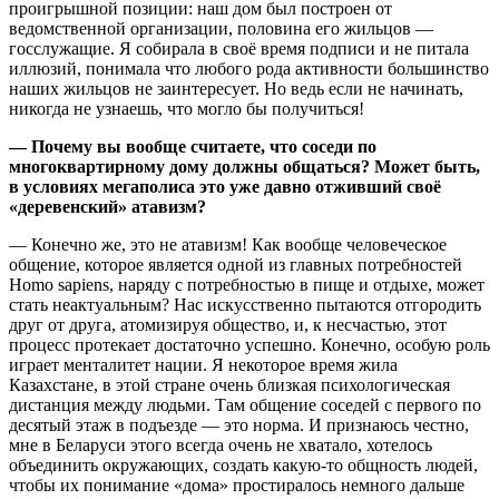
проигрышной позиции: наш дом был построен от
ведомственной организации, половина его жильцов —
госслужащие. Я собирала в своё время подписи и не питала
иллюзий, понимала что любого рода активности большинство
наших жильцов не заинтересует. Но ведь если не начинать,
никогда не узнаешь, что могло бы получиться!
— Почему вы вообще считаете, что соседи по
многоквартирному дому должны общаться? Может быть,
в условиях мегаполиса это уже давно отживший своё
«деревенский» атавизм?
— Конечно же, это не атавизм! Как вообще человеческое
общение, которое является одной из главных потребностей
Homo sapiens, наряду с потребностью в пище и отдыхе, может
стать неактуальным? Нас искусственно пытаются отгородить
друг от друга, атомизируя общество, и, к несчастью, этот
процесс протекает достаточно успешно. Конечно, особую роль
играет менталитет нации. Я некоторое время жила
Казахстане, в этой стране очень близкая психологическая
дистанция между людьми. Там общение соседей с первого по
десятый этаж в подъезде — это норма. И признаюсь честно,
мне в Беларуси этого всегда очень не хватало, хотелось
объединить окружающих, создать какую-то общность людей,
чтобы их понимание «дома» простиралось немного дальше