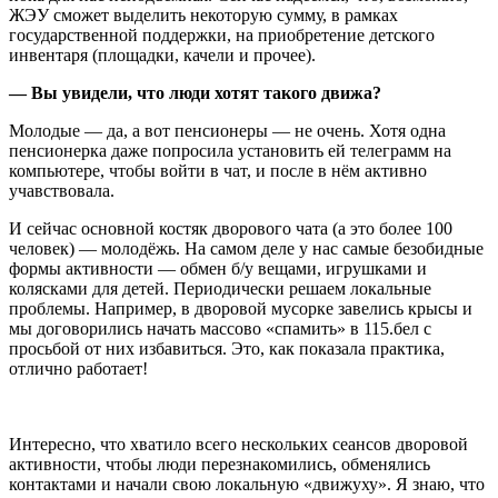
ЖЭУ сможет выделить некоторую сумму, в рамках
государственной поддержки, на приобретение детского
инвентаря (площадки, качели и прочее).
— Вы увидели, что люди хотят такого движа?
Молодые — да, а вот пенсионеры — не очень. Хотя одна
пенсионерка даже попросила установить ей телеграмм на
компьютере, чтобы войти в чат, и после в нём активно
учавствовала.
И сейчас основной костяк дворового чата (а это более 100
человек) — молодёжь. На самом деле у нас самые безобидные
формы активности — обмен б/у вещами, игрушками и
колясками для детей. Периодически решаем локальные
проблемы. Например, в дворовой мусорке завелись крысы и
мы договорились начать массово «спамить» в 115.бел с
просьбой от них избавиться. Это, как показала практика,
отлично работает!
Интересно, что хватило всего нескольких сеансов дворовой
активности, чтобы люди перезнакомились, обменялись
контактами и начали свою локальную «движуху». Я знаю, что