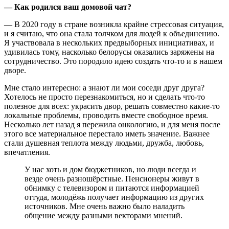
— Как родился ваш домовой чат?
— В 2020 году в стране возникла крайне стрессовая ситуация,
и я считаю, что она стала толчком для людей к объединению.
Я участвовала в нескольких предвыборных инициативах, и
удивилась тому, насколько белорусы оказались заряжены на
сотрудничество. Это породило идею создать что-то и в нашем
дворе.
Мне стало интересно: а знают ли мои соседи друг друга?
Хотелось не просто перезнакомиться, но и сделать что-то
полезное для всех: украсить двор, решать совместно какие-то
локальные проблемы, проводить вместе свободное время.
Несколько лет назад я пережила онкологию, и для меня после
этого все материальное перестало иметь значение. Важнее
стали душевная теплота между людьми, дружба, любовь,
впечатления.
У нас хоть и дом бюджетников, но люди всегда и
везде очень разношёрстные. Пенсионеры живут в
обнимку с телевизором и питаются информацией
оттуда, молодёжь получает информацию из других
источников. Мне очень важно было наладить
общение между разными векторами мнений.