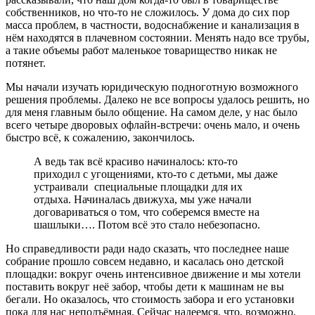
собственников, но что-то не сложилось. У дома до сих пор
масса проблем, в частности, водоснабжение и канализация в
нём находятся в плачевном состоянии. Менять надо все трубы,
а такие объемы работ маленькое товарищество никак не
потянет.
Мы начали изучать юридическую подноготную возможного
решения проблемы. Далеко не все вопросы удалось решить, но
для меня главным было общение. На самом деле, у нас было
всего четыре дворовых офлайн-встречи: очень мало, и очень
быстро всё, к сожалению, закончилось.
А ведь так всё красиво начиналось: кто-то
приходил с угощениями, кто-то с детьми, мы даже
устраивали специальные площадки для их
отдыха. Начиналась движуха, мы уже начали
договариваться о том, что соберемся вместе на
шашлыки…. Потом всё это стало небезопасно.
Но справедливости ради надо сказать, что последнее наше
собрание прошло совсем недавно, и касалась оно детской
площадки: вокруг очень интенсивное движение и мы хотели
поставить вокруг неё забор, чтобы дети к машинам не вы
бегали. Но оказалось, что стоимость забора и его установки
пока для нас неподъёмная. Сейчас надеемся, что, возможно,