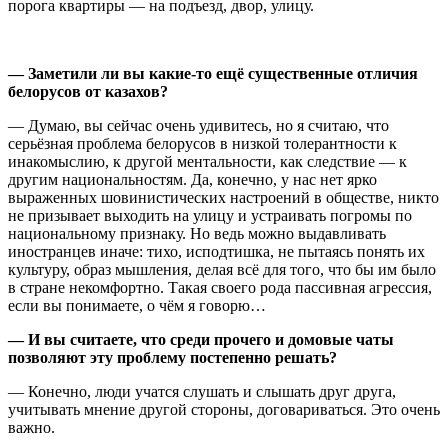
порога квартиры — на подъезд, двор, улицу.
— Заметили ли вы какие-то ещё существенные отличия
белорусов от казахов?
— Думаю, вы сейчас очень удивитесь, но я считаю, что
серьёзная проблема белорусов в низкой толерантности к
инакомыслию, к другой ментальности, как следствие — к
другим национальностям. Да, конечно, у нас нет ярко
выраженных шовинистических настроений в обществе, никто
не призывает выходить на улицу и устраивать погромы по
национальному признаку. Но ведь можно выдавливать
иностранцев иначе: тихо, исподтишка, не пытаясь понять их
культуру, образ мышления, делая всё для того, что бы им было
в стране некомфортно. Такая своего рода пассивная агрессия,
если вы понимаете, о чём я говорю…
— И вы считаете, что среди прочего и домовые чаты
позволяют эту проблему постепенно решать?
— Конечно, люди учатся слушать и слышать друг друга,
учитывать мнение другой стороны, договариваться. Это очень
важно.