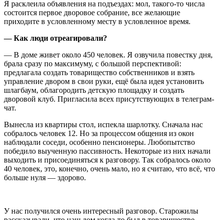
Я расклеила объявления на подъездах: мол, такого-то числа
состоится первое дворовое собрание, все желающие
приходите в условленному месту в условленное время.
— Как люди отреагировали?
— В доме живет около 450 человек. Я озвучила повестку дня,
брала сразу по максимуму, с большой перспективой:
предлагала создать товарищество собственников и взять
управление двором в свои руки, ещё была идея установить
шлагбаум, облагородить детскую площадку и создать
дворовой клуб. Пригласила всех присутствующих в телеграм-
чат.
Вынесла из квартиры стол, испекла шарлотку. Сначала нас
собралось человек 12. Но за процессом общения из окон
наблюдали соседи, особенно пенсионеры. Любопытство
победило выученную пассивность. Некоторые из них начали
выходить и присоединяться к разговору. Так собралось около
40 человек, это, конечно, очень мало, но я считаю, что всё, что
больше нуля — здорово.
У нас получился очень интересный разговор. Старожилы
рассказывали, что наш дом когда-то был в товариществе