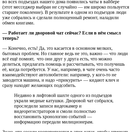
во всех подъездах нашего дома появились чаты в вайбере
(этот месседжер выбран не случайно — им широко пользуется
старшее поколение). В результате в одном из подъездов люди
уже собрались и сделали полноценный ремонт, наладили
обмен книгами.
— Работает ли дворовой чат сейчас? Если в нём смысл
теперь?
— Конечно, есть! Да, это касается в основном мелких,
бытовых проблем. Но главное ведь не это, важно — что люди
всё ещё помнят, что они друг у друга есть, что можно
делиться, предлагать помощь и рассчитывать, что получишь
её, когда потребуется. У нас, например, в чате очень часто
взаимодействуют автолюбители: например, у кого-то не
заводится машина, и надо «прикурить» — кидают клич и
сразу находят желающих подсобить.
Недавно в лифтовой шахте одного из подъездов
украли медные катушки. Дворовой чат собрался,
проследили записи видеокамер и
видеорегистраторов и смоли полностью
восстановить хронологию событий —
информацию передали милиционерам.
Знаю, что соседи кооперируются в этих чатах, чтобы отмечать