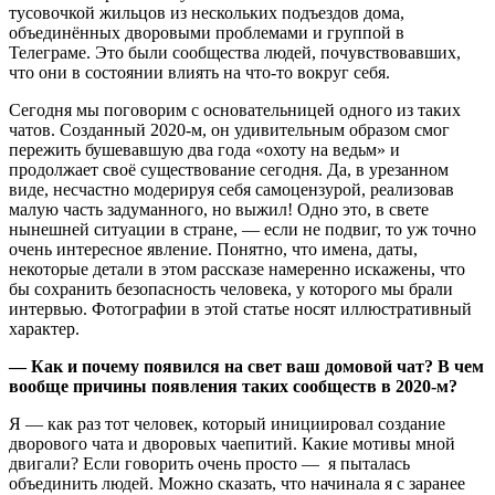
тусовочкой жильцов из нескольких подъездов дома,
объединённых дворовыми проблемами и группой в
Телеграме. Это были сообщества людей, почувствовавших,
что они в состоянии влиять на что-то вокруг себя.
Сегодня мы поговорим с основательницей одного из таких
чатов. Созданный 2020-м, он удивительным образом смог
пережить бушевавшую два года «охоту на ведьм» и
продолжает своё существование сегодня. Да, в урезанном
виде, несчастно модерируя себя самоцензурой, реализовав
малую часть задуманного, но выжил! Одно это, в свете
нынешней ситуации в стране, — если не подвиг, то уж точно
очень интересное явление. Понятно, что имена, даты,
некоторые детали в этом рассказе намеренно искажены, что
бы сохранить безопасность человека, у которого мы брали
интервью. Фотографии в этой статье носят иллюстративный
характер.
— Как и почему появился на свет ваш домовой чат? В чем
вообще причины появления таких сообществ в 2020-м?
Я — как раз тот человек, который инициировал создание
дворового чата и дворовых чаепитий. Какие мотивы мной
двигали? Если говорить очень просто — я пыталась
объединить людей. Можно сказать, что начинала я с заранее