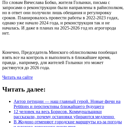
По словам Вячеслава Бобко, жителя Голынки, письма с
запросами о реконструкции были направлены в райисполком,
но в ответ они получили лишь обещания и регулировку
сроков. Планировалось провести работы в 2022-2023 годах,
однако уже начало 2024 года, и реконструкция так и не
началась. И даже в планах на 2025-2026 год их агрогорода
нет.
Конечно, Председатель Минского облисполкома пообещал
взять все на контроль и выполнить в ближайшее время,
правда , например, для жителей Голынки это может
растянутся до 2026 года.
Читать на сайте
Читать далее:
Автор петиции — наш главный герой. Новые фичи на
Petitions и перспективы ближайшего будущего
12 человек на весь Борисов. Коммунальщики
рассказали, почему остановки убираются медленно
В Жодино отменяют городские маршруты из-за погоды
и плохого дорожного покрытия