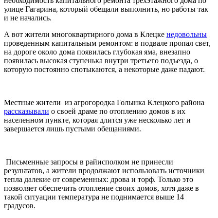
необходимость капитального ремонта трехэтажного дома по
улице Гагарина, который обещали выполнить, но работы так
и не начались.
А вот жители многоквартирного дома в Клецке
недовольны
проведенным капитальным ремонтом: в подвале пропал свет,
на дороге около дома появилась глубокая яма, внезапно
появилась высокая ступенька внутри третьего подъезда, о
которую постоянно спотыкаются, а некоторые даже падают.
Местные жители из агрогородка Голынка Клецкого района
рассказывали
о своей драме по отоплению домов в их
населенном пункте, которая длится уже несколько лет и
завершается лишь пустыми обещаниями.
Письменные запросы в райисполком не принесли
результатов, а жители продолжают использовать источники
тепла далекие от современных: дрова и торф. Только это
позволяет обеспечить отопление своих домов, хотя даже в
такой ситуации температура не поднимается выше 14
градусов.