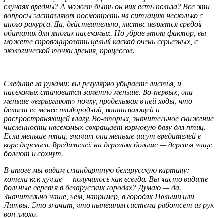
случаях вредны? А может быть он них есть польза? Все эти
вопросы заставляют посмотреть на ситуацию несколько с
иного ракурса. Да, действительно, листва является средой
обитания для многих насекомых. Но убрав этот фактор, вы
можете спровоцировать целый каскад очень серьезных, с
экологической точки зрения, процессов.
Следите за руками: вы регулярно убираете листья, и
насекомых становится заметно меньше. Во-первых, они
меньше «взрыхляют» почку, проделывая в ней ходы, что
делает ее менее плодородной, впитывающей и
распространяющей влагу. Во-вторых, значительное снижение
численности насекомых сокращает кормовую базу для птиц.
Если меньше птиц, значит они меньше ищут вредителей в
коре деревьев. Вредителей на деревьях больше — деревья чаще
болеют и сохнут.
В итоге мы видим стандартную беларусскую картину:
хотели как лучше — получилось как всегда. Вы часто видите
больные деревья в беларусских городах? Думаю — да.
Значительно чаще, чем, например, в городах Польши или
Литвы. Это значит, что нынешняя система работает из рук
вон плохо.