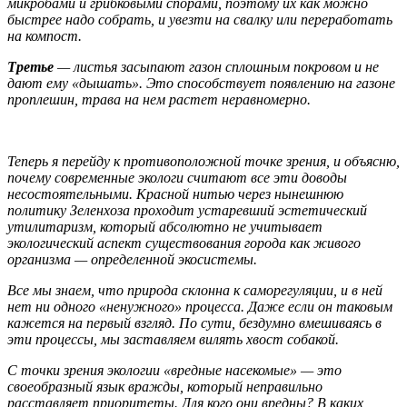
микробами и грибковыми спорами, поэтому их как можно
быстрее надо собрать, и увезти на свалку или переработать
на компост.
Третье
— листья засыпают газон сплошным покровом и не
дают ему «дышать». Это способствует появлению на газоне
проплешин, трава на нем растет неравномерно.
Теперь я перейду к противоположной точке зрения, и объясню,
почему современные экологи считают все эти доводы
несостоятельными. Красной нитью через нынешнюю
политику Зеленхоза проходит устаревший эстетический
утилитаризм, который абсолютно не учитывает
экологический аспект существования города как живого
организма — определенной экосистемы.
Все мы знаем, что природа склонна к саморегуляции, и в ней
нет ни одного «ненужного» процесса. Даже если он таковым
кажется на первый взгляд. По сути, бездумно вмешиваясь в
эти процессы, мы заставляем вилять хвост собакой.
С точки зрения экологии «вредные насекомые» — это
своеобразный язык вражды, который неправильно
расставляет приоритеты. Для кого они вредны? В каких