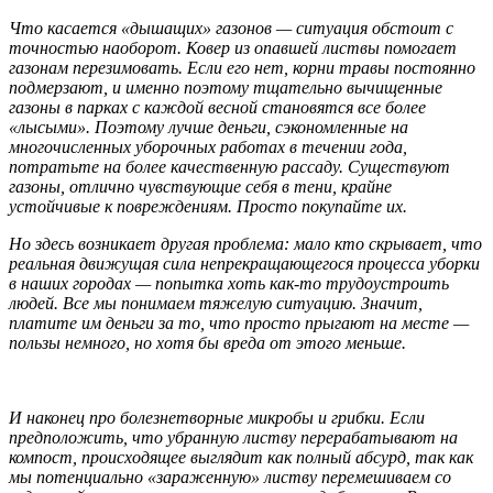
Что касается «дышащих» газонов — ситуация обстоит с
точностью наоборот. Ковер из опавшей листвы помогает
газонам перезимовать. Если его нет, корни травы постоянно
подмерзают, и именно поэтому тщательно вычищенные
газоны в парках с каждой весной становятся все более
«лысыми». Поэтому лучше деньги, сэкономленные на
многочисленных уборочных работах в течении года,
потратьте на более качественную рассаду. Существуют
газоны, отлично чувствующие себя в тени, крайне
устойчивые к повреждениям. Просто покупайте их.
Но здесь возникает другая проблема: мало кто скрывает, что
реальная движущая сила непрекращающегося процесса уборки
в наших городах — попытка хоть как-то трудоустроить
людей. Все мы понимаем тяжелую ситуацию. Значит,
платите им деньги за то, что просто прыгают на месте —
пользы немного, но хотя бы вреда от этого меньше.
И наконец про болезнетворные микробы и грибки. Если
предположить, что убранную листву перерабатывают на
компост, происходящее выглядит как полный абсурд, так как
мы потенциально «зараженную» листву перемешиваем со