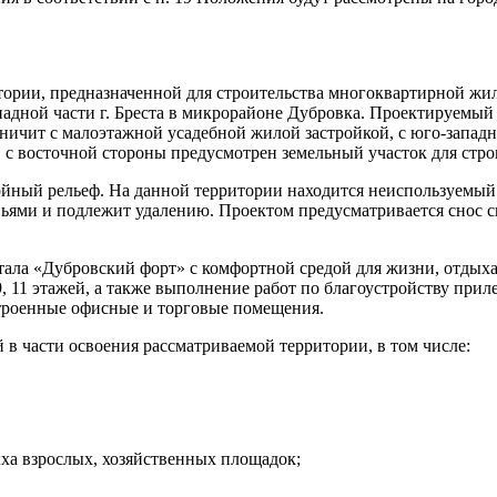
ории, предназначенной для строительства многоквартирной жилой
падной части г. Бреста в микрорайоне Дубровка. Проектируемый
ичит с малоэтажной усадебной жилой застройкой, с юго-западно
с восточной стороны предусмотрен земельный участок для стро
ойный рельеф. На данной территории находится неиспользуемы
ьями и подлежит удалению. Проектом предусматривается снос с
тала «Дубровский форт» с комфортной средой для жизни, отдых
9, 11 этажей, а также выполнение работ по благоустройству пр
троенные офисные и торговые помещения.
в части освоения рассматриваемой территории, в том числе:
ыха взрослых, хозяйственных площадок;