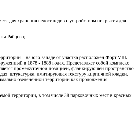
мест для хранения велосипедов с устройством покрытия для
та Рябцева;
ритории – на юго-западе от участка расположен Форт VIII.
руженный в 1878 - 1888 годах. Представляет собой комплекс
Является промежуточной позицией, фланкирующей пространство
адах, штукатурка, имитирующая текстуру кирпичной кладки,
имально озелененной территории как продолжения
мой территории, в том числе 38 парковочных мест в красных