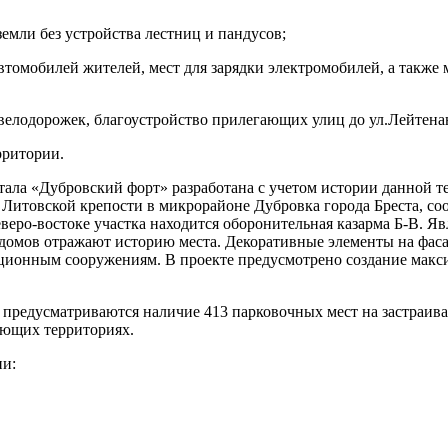
земли без устройства лестниц и пандусов;
втомобилей жителей, мест для зарядки электромобилей, а также 
 велодорожек, благоустройство прилегающих улиц до ул.Лейтенан
рритории.
ла «Дубровский форт» разработана с учетом истории данной тер
Литовской крепости в микрорайоне Дубровка города Бреста, соо
веро-востоке участка находится оборонительная казарма Б-В. 
 домов отражают историю места. Декоративные элементы на фас
ционным сооружениям. В проекте предусмотрено создание макс
редусматриваются наличие 413 парковочных мест на застраивае
ающих территориях.
ии: