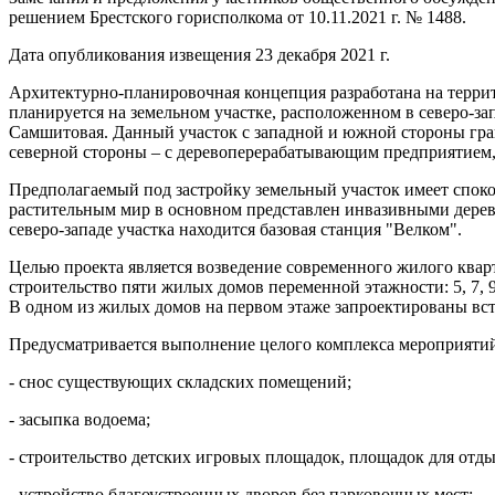
решением Брестского горисполкома от 10.11.2021 г. № 1488.
Дата опубликования извещения 23 декабря 2021 г.
Архитектурно-планировочная концепция разработана на террит
планируется на земельном участке, расположенном в северо-за
Самшитовая. Данный участок с западной и южной стороны гран
северной стороны – с деревоперерабатывающим предприятием, 
Предполагаемый под застройку земельный участок имеет спок
растительным мир в основном представлен инвазивными дерев
северо-западе участка находится базовая станция "Велком".
Целью проекта является возведение современного жилого квар
строительство пяти жилых домов переменной этажности: 5, 7, 
В одном из жилых домов на первом этаже запроектированы вс
Предусматривается выполнение целого комплекса мероприятий 
- снос существующих складских помещений;
- засыпка водоема;
- строительство детских игровых площадок, площадок для отд
- устройство благоустроенных дворов без парковочных мест;