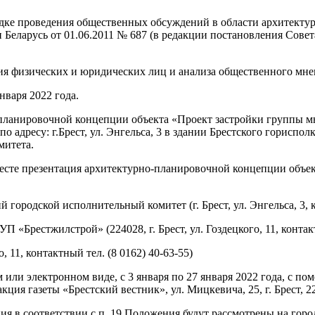
ке проведения общественных обсуждений в области архитектурн
еларусь от 01.06.2011 № 687 (в редакции постановления Совета
я физических и юридических лиц и анализа общественного мне
нваря 2022 года.
ланировочной концепции объекта «Проект застройки группы мно
 адресу: г.Брест, ул. Энгельса, 3 в здании Брестского горисполко
митета.
Бресте презентация архитектурно-планировочной концепции объ
ородской исполнительный комитет (г. Брест, ул. Энгельса, 3, ко
Брестжилстрой» (224028, г. Брест, ул. Гоздецкого, 11, контактн
, 11, контактный тел. (8 0162) 40-63-55)
или электронном виде, с 3 января по 27 января 2022 года, с 
акция газеты «Брестский вестник», ул. Мицкевича, 25, г. Брест,
я в соответствии с п. 19 Положения будут рассмотрены на гор