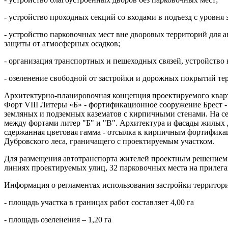
- устройство проходных секций со входами в подъезд с уровня 
- устройство парковочных мест вне дворовых территорий для а
защиты от атмосферных осадков;
- организация транспортных и пешеходных связей, устройство
- озеленение свободной от застройки и дорожных покрытий те
Архитектурно-планировочная концепция проектируемого кварта
Форт VIII Литеры «Б» - фортификационное сооружение Брест - 
земляных и подземных казематов с кирпичными стенами. На се
между фортами литер "Б" и "В". Архитектура и фасады жилых
сдержанная цветовая гамма - отсылка к кирпичным фортифика
Дубровского леса, граничащего с проектируемым участком.
Для размещения автотранспорта жителей проектным решением п
линиях проектируемых улиц, 32 парковочных места на прилег
Информация о регламентах использования застройки территор
- площадь участка в границах работ составляет 4,00 га
- площадь озеленения – 1,20 га