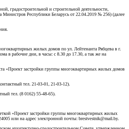
ой, градостроительной и строительной деятельности,
 Министров Республики Беларусь от 22.04.2019 № 256) (далее
ния.
гоквартирных жилых домов по ул. Лейтенанта Рябцева в г.
ма в рабочие дни, в часы: с 8.30 до 17.30, а так же на
екта «Проект застройки группы многоквартирных жилых домов
нтактный тел. 21-03-01, 21-03-12).
ый тел. (8 0162) 55-48-65).
пометкой «Проект застройки группы многоквартирных жилых
 224005 или на адрес электронной почты:
brestvestnik@mail.by
.
одском архитектурно-градостроительном Совете, утвержденном