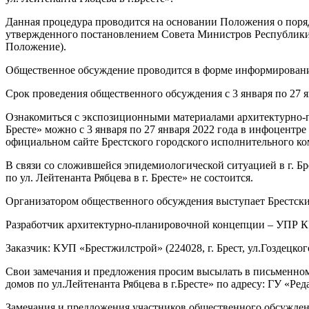
Данная процедура проводится на основании Положения о поряд
утвержденного постановлением Совета Министров Республики Б
Положение).
Общественное обсуждение проводится в форме информировани
Срок проведения общественного обсуждения с 3 января по 27 я
Ознакомиться с экспозиционными материалами архитектурно-п
Бресте» можно с 3 января по 27 января 2022 года в инфоцентре по
официальном сайте Брестского городского исполнительного ко
В связи со сложившейся эпидемиологической ситуацией в г. 
по ул. Лейтенанта Рябцева в г. Бресте» не состоится.
Организатором общественного обсуждения выступает Брестский г
Разработчик архитектурно-планировочной концепции – УПР КУП «
Заказчик: КУП «Брестжилстрой» (224028, г. Брест, ул.Гоздецкого
Свои замечания и предложения просим высылать в письменном 
домов по ул.Лейтенанта Рябцева в г.Бресте» по адресу: ГУ «Ред
Замечания и предложения участников общественного обсуждени