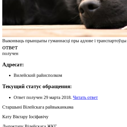
Выконваць прынцыпы гуманнасці пры адлове і транспартоўцы
ответ
получен
Адресат:
Вилейский райисполком
Текущий статус обращения:
Ответ получен 29 марта 2018.
Читать ответ
Старшыні Вілейскага райвыканкама
Кату Віктару Іосіфавічу
Дырэктару Вілейскага ЖКГ