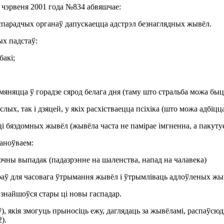
 4 чэрвеня 2001 года №834 абвяшчае:
парадчых органаў дапускаецца адстрэл безнаглядных жывёл.
х падстаў:
бакі;
ымяняцца ў горадзе сярод белага дня (таму што стральба можа бы
ых, так і дзяцей, у якіх расхістваецца псіхіка (што можа адбіцца 
і бяздомных жывёл (жывёла часта не памірае імгненна, а пакутуе
паноўваем:
лючны выпадак (падазрэнне на шаленства, напад на чалавека)
аў для часовага ўтрымання жывёл і ўтрымліваць адлоўленых жыв
 знайшоўся стары ці новы гаспадар.
), якія змогуць прыносіць ежу, даглядаць за жывёламі, распаўсю
).