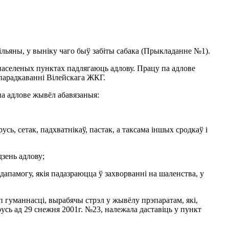
 Вільяны, у выніку чаго быў забіты сабака (Прыкладанне №1).
 населеных пунктах падлягаюць адлову. Працу па адлове
парадкаванні Вілейскага ЖКГ.
па адлове жывёл абавязаныя:
сь, сетак, падхватнікаў, пастак, а таксама іншых сродкаў і
зень адлову;
 дапамогу, якія падазраюцца ў захворванні на шаленства, у
п гуманнасці, вырабячы стрэл у жывёлу прэпаратам, які,
русь ад 29 снежня 2001г. №23, належала даставіць у пункт