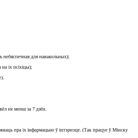
ць небяспечная для навакольных);
на іх псіхіцы);
).
ёл не менш за 7 дзён.
джваць пра іх інфармацыю ў інтэрнэце. (Так працуе ў Мінску