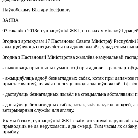
Паўлоўскаму Віктару Іосіфавічу
ЗАЯВА
03 сакавіка 2018г. супрацоўнікі ЖКГ, на вачах у мінакоў і дзяц
Згодна з артыкулам 17 Пастановы Савета Міністраў Рэспублікі 
ажыццяўляюць спецыялісты па адлове жывёл, у дадзеным выпа
Згодна з Пастановай Міністэрства жыллёва-камунальнай гаспада
- выконваць прынцыпы гуманнасці пры адлове і транспартоўц
- ажыццяўляць адлоў безнаглядных сабак, котак пры дапамозе пр
прыстасаванняў, ня якія наносяць шкоды здароўю жывёл і фізіч
- дастаўляць безнаглядных жывёл на спецыяльна абсталяваны пу
- дастаўляць безнаглядных сабак, котак, якія пакусалі людзей, 
ветэрынарныя службы для агляду.
Як мы бачым, супрацоўнікі ЖКГ сваімі дзеяннямі парушылі зака
прыводзіць не да нерухомасці, а да смерці. Тым часам як сабак
прыёму.