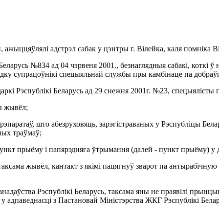
ей, ажыццяўлялі адстрэл сабак у цэнтры г. Вілейка, каля помніка
Беларусь №834 ад 04 чэрвеня 2001., безнаглядныя сабакі, коткі ў
дку супрацоўнікі спецыяльнай службы пры камбінаце па добраў
ркі Рэспублікі Беларусь ад 29 снежня 2001г. №23, спецыялісты 
ы жывёл;
эпаратаў, што абезруховяць, зарэгістраваных у Рэспубліцы Белару
ных траўмаў;
нкт прыёму і папярэдняга ўтрымання (далей - пункт прыёму) у д
а таксама жывёл, кантакт з якімі пацягнуў зварот па антырабічную
надаўства Рэспублікі Беларусь, таксама яны не праявілі прынцы
у, у адпаведнасці з Пастановай Міністэрства ЖКГ Рэспублікі Бела