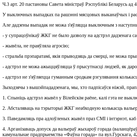
Ч.3 арт. 20 пастановы Савета міністраў Рэспублікі Беларусь ад
У выключных выпадках па рашэнні мясцовых выканаўчых і рас
Але дадзены выпадак не можа з'яўляцца выключным з наступны
- у супрацоўнікаў ЖКГ не было дазволу на адстрэл дадзенага са
- жывёла, не праяўляла агрэсію;
- стральба прэпаратамі, якія прыводзяць да смерці, не можа пр
- адстрэл не можа ажыццяўляцца ў прысутнасці людзей, як даросл
- адстрэл не з'яўляецца гуманным сродкам рэгулявання колькасц
Зыходзячы з вышэйпададзенага, мы, хто падпісаўся ніжэй, пра
1. Спыніць адстрэл жывёл у Вілейскім раёне, калі гэта не вык
2. Абсталяваць на тэрыторыі ЖКГ неабходную колькасць вальер
3. Паведамляць пра адлоўленых жывёл праз СМІ і інтэрнэт, каб
4. Арганізаваць допуск да вальераў жыхароў горада (валанцёраў
камунальнае прадпрыемства «Фаўна горада» па вул.Гурскага, 42