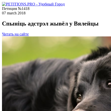
Петиция №1418
07 march 2018
Спыніць адстрэл жывёл у Вялейцы
Читать на сайте