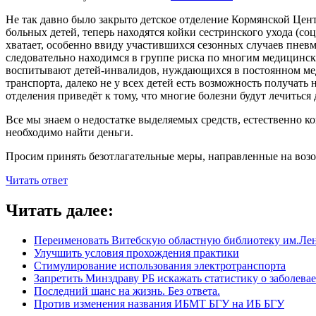
Не так давно было закрыто детское отделение Кормянской Цен
больных детей, теперь находятся койки сестринского ухода (со
хватает, особенно ввиду участившихся сезонных случаев пне
следовательно находимся в группе риска по многим медицинс
воспитывают детей-инвалидов, нуждающихся в постоянном мед
транспорта, далеко не у всех детей есть возможность получа
отделения приведёт к тому, что многие болезни будут лечиться
Все мы знаем о недостатке выделяемых средств, естественно ко
необходимо найти деньги.
Просим принять безотлагательные меры, направленные на возо
Читать ответ
Читать далее:
Переименовать Витебскую областную библиотеку им.Ле
Улучшить условия прохождения практики
Стимулирование использования электротранспорта
Запретить Минздраву РБ искажать статистику о заболевае
Последний шанс на жизнь. Без ответа.
Против изменения названия ИБМТ БГУ на ИБ БГУ