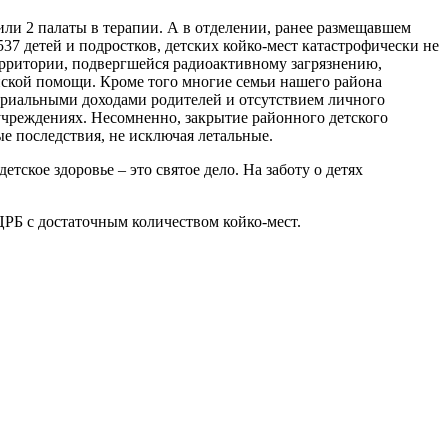
ли 2 палаты в терапии. А в отделении, ранее размещавшем
537 детей и подростков, детских койко-мест катастрофически не
ерритории, подвергшейся радиоактивному загрязнению,
нской помощи. Кроме того многие семьи нашего района
риальными доходами родителей и отсутствием личного
учреждениях. Несомненно, закрытие районного детского
ые последствия, не исключая летальные.
тское здоровье – это святое дело. На заботу о детях
РБ с достаточным количеством койко-мест.