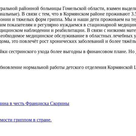
тральной районной больницы Гомельской области, взамен выдели
циальные). В связи с тем, что в Кормянском районе проживают 3.
вмонии и тяжелых форм гриппа. Мы и наши дети проживаем на т
ким показателям и регулярно нуждаемся в стационарной медици
ицинском наблюдении и реабилитации. В связи с низкими мате
ть необходимое медицинское обслуживание в областных лечебных 
 дома, это повлечёт рост хронических заболеваний и более тяжёл
йки сестринского ухода более выгодны в финансовом плане. Но де
бновление нормальной работы детского отделения Кормянской Ц
нина в честь Франциска Скорины
мости гриппом в стране.