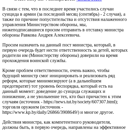
В связи с тем, что в последнее время участились случаи
суицида в армии (за последний месяц (сентябрь) - 2 случая), а
также по причине попустительства и отсутствия налаженного
управления Министерством обороны, мы,
нижеподписавшиеся просим отправить в отставку министра
обороны Равкова Андрея Алексеевича.
Просим назначить на данный пост министра, который, в
первую очередь будет нести ответственность за детей, которых
родители им (Министерству обороны) доверили на время
прохождения воинской службы.
Кроме проблем ответственности, очень важно, чтобы
будущий министр смог инициировать и реализовать ряд
реформ, которые минимизируют (а в дальнейшем
предотвратят) тот уровень беспорядка, который есть на
данный момент: доведение до суицида служащих и
понижение, а не увольнение тех, кто был причастен к этим
случаям (источник - https://news.tut.by/society/607307.html);
торговля оружием (источник -
https://www.kp.by/daily/26866/3908649/) и многое другое.
Действия министра, как компетентного руководителя,
должны быть, в первую очередь, направлены на эффективное