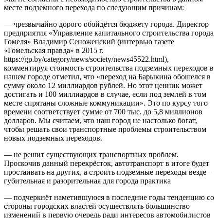
месте подземного перехода по следующим причинам:
— чрезвычайно дорого обойдётся бюджету города. Директор
предприятия «Управление капитального строительства города
Гомеля» Владимир Сеноженский (интервью газете
«Гомельская правда» в 2015 г.
https://gp.by/category/news/society/news45522.html),
комментируя стоимость строительства подземных переходов в
нашем городе отметил, что «переход на Барыкина обошелся в
сумму около 12 миллиардов рублей. Но этот ценник может
достигать и 100 миллиардов в случае, если под землей в том
месте спрятаны сложные коммуникации». Это по курсу того
времени соответствует сумме от 700 тыс. до 5,8 миллионов
долларов. Мы считаем, что наш город не настолько богат,
чтобы решать свои транспортные проблемы строительством
новых подземных переходов.
— не решит существующих транспортных проблем.
Проскочив данный перекрёсток, автотранспорт в итоге будет
простаивать на других, а строить подземные переходы везде –
губительная и разорительная для города практика
— подчеркнёт наметившуюся в последние годы тенденцию со
стороны городских властей осуществлять большинство
изменений в первую очередь ради интересов автомобилистов