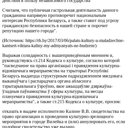
действия в пользу независимого государства
Считаем, что публичная гастрольная деятельность данного
гражданина напрямую противоречит национальным
интересам Республики Беларусь, а также ставит под угрозу
гражданскую безопасность в нашей стране и порочит
репутацию нашего города".
(Источник: https://rh.by/2017/03/06/palats-kultury-u-maladzechne-
kantsert-viktara-kaliny-my-admyanyats-ne-budzem/)
Выражая солидарность с вышеприведённым мнением и,
руководствуясь ст.214 Кодекса о культуре, согласно которой
"пасведчанне на права арганізацыі і правядзення культурна-
відовішчнага мерапрыемства на тэрыторыі Рэспублікі
Беларусь выдаецца структурным падраздзяленнем мясцовага
выканаўчага і распарадчага органа абласнога
тэрытарыяльнага ўзроўню, якое ажыццяўляе дзяржаўна-
ўладныя паўнамоцтвы ў сферы культуры, па месцы
плануемага правядзення культурна-відовішчнага
мерапрыемства", а также ст.215 Кодекса о культуре, просим:
отказать в выдаче исполнителю Калине В.В. свидетельства на
право организации и проведения культурно-зрелищного
мероприятия в городе Вилейка и (или) аннулировать его, если
подобное свидетельство уже выдано.