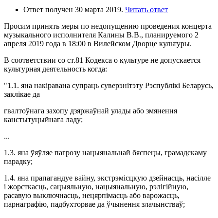
Ответ получен 30 марта 2019.
Читать ответ
Просим принять меры по недопущению проведения концерта
музыкального исполнителя Калины В.В., планируемого 2
апреля 2019 года в 18:00 в Вилейском Дворце культуры.
В соответствии со ст.81 Кодекса о культуре не допускается
культурная деятельность когда:
"1.1. яна накiравана супраць суверэнiтэту Рэспублiкi Беларусь,
заклiкае да
гвалтоўнага захопу дзяржаўнай улады або змянення
канстытуцыйнага ладу;
...
1.3. яна ўяўляе пагрозу нацыянальнай бяспецы, грамадскаму
парадку;
1.4. яна прапагандуе вайну, экстрэмісцкую дзейнасць, насілле
i жорсткасць, сацыяльную, нацыянальную, рэлiгiйную,
расавую выключнасць, нецярпiмасць або варожасць,
парнаграфiю, падбухторвае да ўчынення злачынстваў;