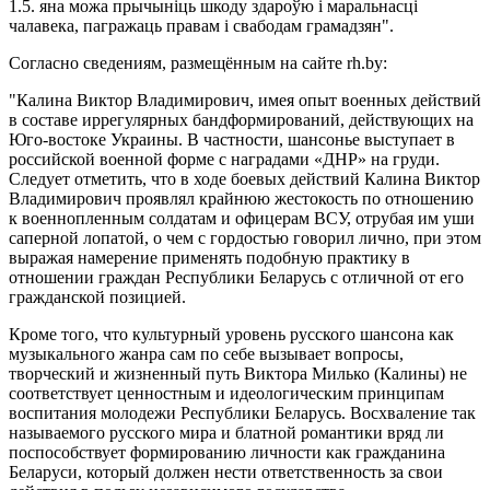
1.5. яна можа прычынiць шкоду здароўю i маральнасцi
чалавека, пагражаць правам і свабодам грамадзян".
Согласно сведениям, размещённым на сайте rh.by:
"Калина Виктор Владимирович, имея опыт военных действий
в составе иррегулярных бандформирований, действующих на
Юго-востоке Украины. В частности, шансонье выступает в
российской военной форме с наградами «ДНР» на груди.
Следует отметить, что в ходе боевых действий Калина Виктор
Владимирович проявлял крайнюю жестокость по отношению
к военнопленным солдатам и офицерам ВСУ, отрубая им уши
саперной лопатой, о чем с гордостью говорил лично, при этом
выражая намерение применять подобную практику в
отношении граждан Республики Беларусь с отличной от его
гражданской позицией.
Кроме того, что культурный уровень русского шансона как
музыкального жанра сам по себе вызывает вопросы,
творческий и жизненный путь Виктора Милько (Калины) не
соответствует ценностным и идеологическим принципам
воспитания молодежи Республики Беларусь. Восхваление так
называемого русского мира и блатной романтики вряд ли
поспособствует формированию личности как гражданина
Беларуси, который должен нести ответственность за свои