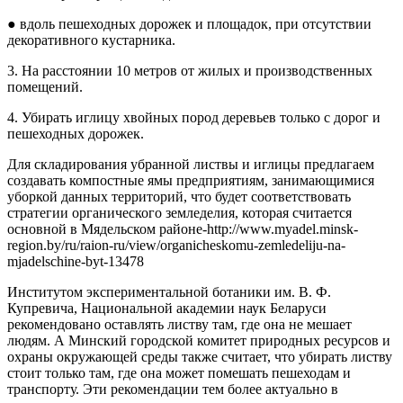
● вдоль пешеходных дорожек и площадок, при отсутствии
декоративного кустарника.
3. На расстоянии 10 метров от жилых и производственных
помещений.
4. Убирать иглицу хвойных пород деревьев только с дорог и
пешеходных дорожек.
Для складирования убранной листвы и иглицы предлагаем
создавать компостные ямы предприятиям, занимающимися
уборкой данных территорий, что будет соответствовать
стратегии органического земледелия, которая считается
основной в Мядельском районе-http://www.myadel.minsk-
region.by/ru/raion-ru/view/organicheskomu-zemledeliju-na-
mjadelschine-byt-13478
Институтом экспериментальной ботаники им. В. Ф.
Купревича, Национальной академии наук Беларуси
рекомендовано оставлять листву там, где она не мешает
людям. А Минский городской комитет природных ресурсов и
охраны окружающей среды также считает, что убирать листву
стоит только там, где она может помешать пешеходам и
транспорту. Эти рекомендации тем более актуально в