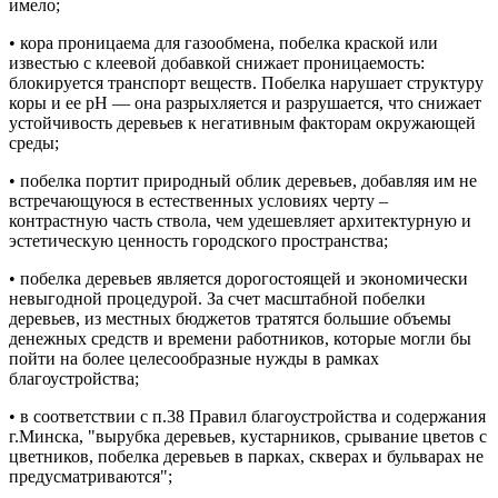
имело;
• кора проницаема для газообмена, побелка краской или
известью с клеевой добавкой снижает проницаемость:
блокируется транспорт веществ. Побелка нарушает структуру
коры и ее pH — она разрыхляется и разрушается, что снижает
устойчивость деревьев к негативным факторам окружающей
среды;
• побелка портит природный облик деревьев, добавляя им не
встречающуюся в естественных условиях черту –
контрастную часть ствола, чем удешевляет архитектурную и
эстетическую ценность городского пространства;
• побелка деревьев является дорогостоящей и экономически
невыгодной процедурой. За счет масштабной побелки
деревьев, из местных бюджетов тратятся большие объемы
денежных средств и времени работников, которые могли бы
пойти на более целесообразные нужды в рамках
благоустройства;
• в соответствии с п.38 Правил благоустройства и содержания
г.Минска, "вырубка деревьев, кустарников, срывание цветов с
цветников, побелка деревьев в парках, скверах и бульварах не
предусматриваются";