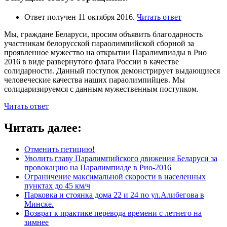
Ответ получен 11 октября 2016.
Читать ответ
Мы, граждане Беларуси, просим объявить благодарность
участникам белорусской параолимпийской сборной за
проявленное мужество на открытии Паралимпиады в Рио
2016 в виде развернутого флага России в качестве
солидарности. Данный поступок демонстрирует выдающиеся
человеческие качества наших параолимпийцев. Мы
солидаризируемся с данным мужественным поступком.
Читать ответ
Читать далее:
Отменить петицию!
Уволить главу Паралимпийского движения Беларуси за
провокацию на Паралимпиаде в Рио-2016
Ограничение максимальной скорости в населенных
пунктах до 45 км/ч
Парковка и стоянка дома 22 и 24 по ул.Алибегова в
Минске.
Возврат к практике перевода времени с летнего на
зимнее