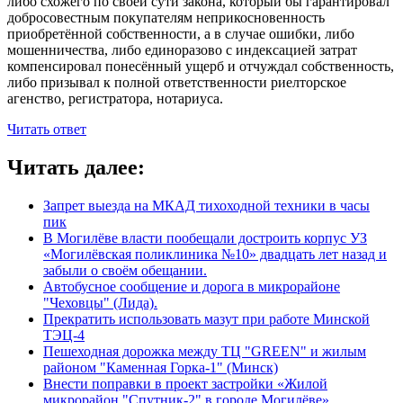
либо схожего по своей сути закона, который бы гарантировал
добросовестным покупателям неприкосновенность
приобретённой собственности, а в случае ошибки, либо
мошенничества, либо единоразово с индексацией затрат
компенсировал понесённый ущерб и отчуждал собственность,
либо призывал к полной ответственности риелторское
агенство, регистратора, нотариуса.
Читать ответ
Читать далее:
Запрет выезда на МКАД тихоходной техники в часы
пик
В Могилёве власти пообещали достроить корпус УЗ
«Могилёвская поликлиника №10» двадцать лет назад и
забыли о своём обещании.
Автобусное сообщение и дорога в микрорайоне
"Чеховцы" (Лида).
Прекратить использовать мазут при работе Минской
ТЭЦ-4
Пешеходная дорожка между ТЦ "GREEN" и жилым
районом "Каменная Горка-1" (Минск)
Внести поправки в проект застройки «Жилой
микрорайон "Спутник-2" в городе Могилёве».