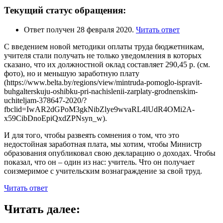
Текущий статус обращения:
Ответ получен 28 февраля 2020.
Читать ответ
С введением новой методики оплаты труда бюджетникам,
учителя стали получать не только уведомления в которых
сказано, что их должностной оклад составляет 290,45 р. (см.
фото), но и меньшую заработную плату
(https://www.belta.by/regions/view/mintruda-pomoglo-ispravit-
buhgalterskuju-oshibku-pri-nachislenii-zarplaty-grodnenskim-
uchiteljam-378647-2020/?
fbclid=IwAR2dGPoM3gkNibZlye9wvaRL4lUdR4OMi2A-
x59CibDnoEpiQxdZPNsyn_w).
И для того, чтобы развеять сомнения о том, что это
недостойная заработная плата, мы хотим, чтобы Министр
образования опубликовал свою декларацию о доходах. Чтобы
показал, что он – один из нас: учитель. Что он получает
соизмеримое с учительским вознаграждение за свой труд.
Читать ответ
Читать далее: