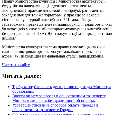
Прашу Міністэрства культуры і Міністэрства архітэктуры і
будаўніцтва паведаміць, ці адмяняюць рэгламенты,
закладзеныя ў праекце дэталёвай планіроўкі, рэгламенты,
закладзеныя для той жа тэрыторыі ў праекце зон аховы
гісторыка-культурнай каштоўнасці? Ці можа быць
зацверджаны праект дэталёвай планіроўкі для тэрыторыі, якая
ўключае (або мяжуе з імі) гісторыка-культурныя каштоўнасці
без распрацаваных ПЗА? Які з дакументаў мае прыярытэт над
іншым?
Міністэрства культуры таксама прашу паведаміць, па якой
падставе мясцовыя органы могуць адклікаць праект зон
аховы, які знаходзіцца на фінальнай стадыі зацвярджэння.
Читать на сайте
Читать далее:
Требуем опубликовать декларацию о доходах Министра
образования
Ввести оплату за проезд в общественном транспорте
Минска в жировки, без традиционной оплаты.
Усовершенствование способов оплаты проезда в
общественном транспорте Гродно.
Обязать производителей указывать дату выпуска на