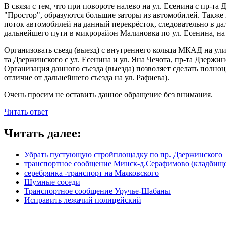
В связи с тем, что при повороте налево на ул. Есенина с пр-та
"Простор", образуются большие заторы из автомобилей. Такж
поток автомобилей на данный перекрёсток, следовательно в д
дальнейшего пути в микрорайон Малиновка по ул. Есенина, на
Организовать съезд (выезд) с внутреннего кольца МКАД на ули
та Дзержинского с ул. Есенина и ул. Яна Чечота, пр-та Дзержи
Организация данного съезда (выезда) позволяет сделать полно
отличие от дальнейшего съезда на ул. Рафиева).
Очень просим не оставить данное обращение без внимания.
Читать ответ
Читать далее:
Убрать пустующую стройплощадку по пр. Дзержинского
транспортное сообщение Минск-д.Серафимово (кладбищ
серебрянка -транспорт на Маяковского
Шумные соседи
Транспортное сообщение Уручье-Шабаны
Исправить лежачий полицейский