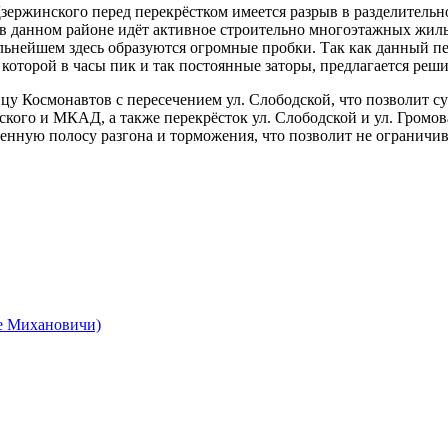
 Дзержинского перед перекрёстком имеется разрыв в разделительн
е в данном районе идёт активное строительно многоэтажных ж
альнейшем здесь образуются огромные пробки. Так как данный 
 которой в часы пик и так постоянные заторы, предлагается ре
цу Космонавтов с пересечением ул. Слободской, что позволит с
нского и МКАД, а также перекрёсток ул. Слободской и ул. Громо
ценную полосу разгона и торможения, что позволит не ограничи
е Михановичи)