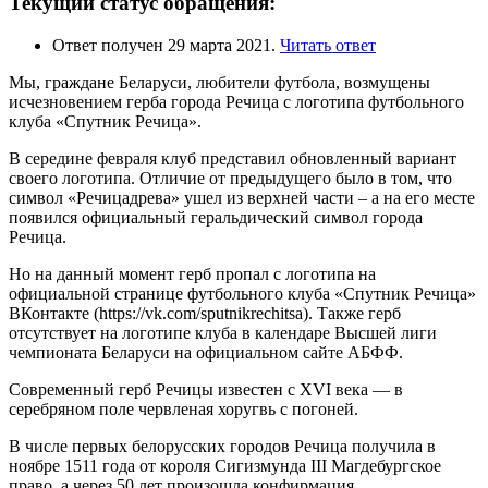
Текущий статус обращения:
Ответ получен 29 марта 2021.
Читать ответ
Мы, граждане Беларуси, любители футбола, возмущены
исчезновением герба города Речица с логотипа футбольного
клуба «Спутник Речица».
В середине февраля клуб представил обновленный вариант
своего логотипа. Отличие от предыдущего было в том, что
символ «Речицадрева» ушел из верхней части – а на его месте
появился официальный геральдический символ города
Речица.
Но на данный момент герб пропал с логотипа на
официальной странице футбольного клуба «Спутник Речица»
ВКонтакте (https://vk.com/sputnikrechitsa). Также герб
отсутствует на логотипе клуба в календаре Высшей лиги
чемпионата Беларуси на официальном сайте АБФФ.
Современный герб Речицы известен с XVI века — в
серебряном поле червленая хоругвь с погоней.
В числе первых белорусских городов Речица получила в
ноябре 1511 года от короля Сигизмунда III Магдебургское
право, а через 50 лет произошла конфирмация