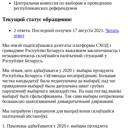
Центральная комиссия по выборам и проведению
республиканских референдумов
Текущий статус обращения:
2 ответа. Последний получен 17 августа 2021.
Читать
ответ
Мы ніжэй падпісаўшыяся дэлегаты платформы СХОД і
грамадзяне Рэспублікі Беларусь выказваем заклапочанасць і
незадаволенасць склаўшайся палітычнай сітуацыяй у
Рэспубліке Беларусь.
Мы лічым, што адбыўшыеся у 2020 г. выбары прэзідэнта
Рэспубліка Беларусь з’яўляюцца несапраўднымі. Большая
частка кандыдатаў была недапушчана да выбараў, пад час
правядзення выбараў была дапушчана шмат грубых
парушэнняў выбарчага заканадаўства. На наш погляд вынікі
выбараў былі сфальсіфікаваны. Так сама выбары непрызнаны
большасцю цывілізаванымі дэмакратычнымі дзяржавамі.
Мы патрабуем і прапануем для выпраўлення склаўшайся
палітычнай абстаноўкі:
1. Прызнаць адбыўшыеся у 2020 г. выбары прэзідэнта