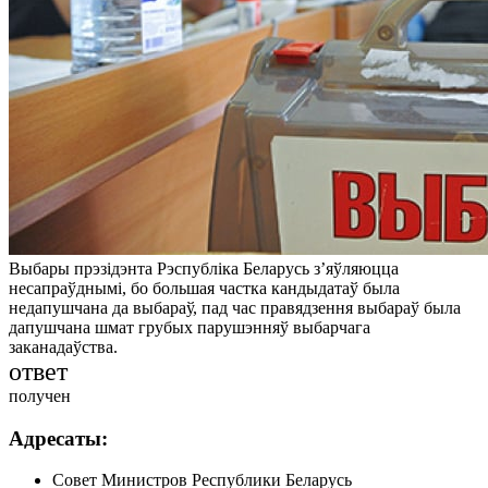
Выбары прэзідэнта Рэспубліка Беларусь з’яўляюцца
несапраўднымі, бо большая частка кандыдатаў была
недапушчана да выбараў, пад час правядзення выбараў была
дапушчана шмат грубых парушэнняў выбарчага
заканадаўства.
ответ
получен
Адресаты:
Совет Министров Республики Беларусь