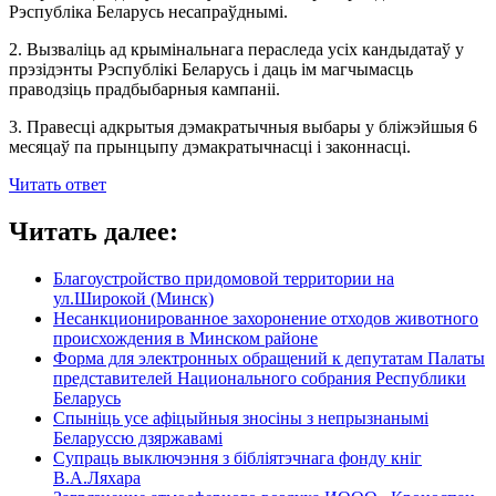
Рэспубліка Беларусь несапраўднымі.
2. Вызваліць ад крымінальнага пераследа усіх кандыдатаў у
прэзідэнты Рэспублікі Беларусь і даць ім магчымасць
праводзіць прадбыбарныя кампаніі.
3. Правесці адкрытыя дэмакратычныя выбары у бліжэйшыя 6
месяцаў па прынцыпу дэмакратычнасці і законнасці.
Читать ответ
Читать далее:
Благоустройство придомовой территории на
ул.Широкой (Минск)
Несанкционированное захоронение отходов животного
происхождения в Минском районе
Форма для электронных обращений к депутатам Палаты
представителей Национального собрания Республики
Беларусь
Спыніць усе афіцыйныя зносіны з непрызнанымі
Беларуссю дзяржавамі
Супраць выключэння з бібліятэчнага фонду кніг
В.А.Ляхара