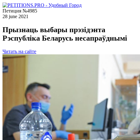
Петиция №4985
28 june 2021
Прызнаць выбары прэзідэнта
Рэспубліка Беларусь несапраўднымі
Читать на сайте