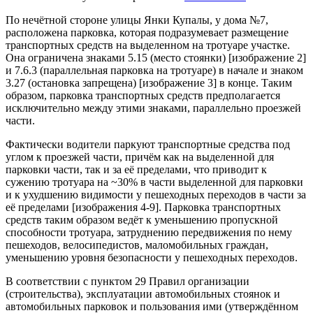
По нечётной стороне улицы Янки Купалы, у дома №7,
расположена парковка, которая подразумевает размещение
транспортных средств на выделенном на тротуаре участке.
Она ограничена знаками 5.15 (место стоянки) [изображение 2]
и 7.6.3 (параллельная парковка на тротуаре) в начале и знаком
3.27 (остановка запрещена) [изображение 3] в конце. Таким
образом, парковка транспортных средств предполагается
исключительно между этими знаками, параллельно проезжей
части.
Фактически водители паркуют транспортные средства под
углом к проезжей части, причём как на выделенной для
парковки части, так и за её пределами, что приводит к
сужению тротуара на ~30% в части выделенной для парковки
и к ухудшению видимости у пешеходных переходов в части за
её пределами [изображения 4-9]. Парковка транспортных
средств таким образом ведёт к уменьшению пропускной
способности тротуара, затруднению передвижения по нему
пешеходов, велосипедистов, маломобильных граждан,
уменьшению уровня безопасности у пешеходных переходов.
В соответствии с пунктом 29 Правил организации
(строительства), эксплуатации автомобильных стоянок и
автомобильных парковок и пользования ими (утверждённом