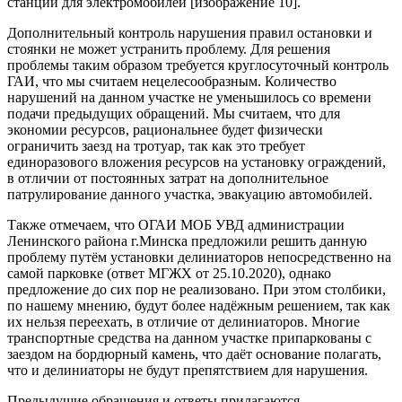
станции для электромобилей [изображение 10].
Дополнительный контроль нарушения правил остановки и
стоянки не может устранить проблему. Для решения
проблемы таким образом требуется круглосуточный контроль
ГАИ, что мы считаем нецелесообразным. Количество
нарушений на данном участке не уменьшилось со времени
подачи предыдущих обращений. Мы считаем, что для
экономии ресурсов, рациональнее будет физически
ограничить заезд на тротуар, так как это требует
единоразового вложения ресурсов на установку ограждений,
в отличии от постоянных затрат на дополнительное
патрулирование данного участка, эвакуацию автомобилей.
Также отмечаем, что ОГАИ МОБ УВД администрации
Ленинского района г.Минска предложили решить данную
проблему путём установки делиниаторов непосредственно на
самой парковке (ответ МГЖХ от 25.10.2020), однако
предложение до сих пор не реализовано. При этом столбики,
по нашему мнению, будут более надёжным решением, так как
их нельзя переехать, в отличие от делиниаторов. Многие
транспортные средства на данном участке припаркованы с
заездом на бордюрный камень, что даёт основание полагать,
что и делиниаторы не будут препятствием для нарушения.
Предыдущие обращения и ответы прилагаются.