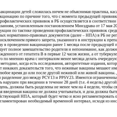
и вакцинации детей сложилась ничем не объяснимая практика, к
акцинацию по причине того, что с момента предыдущей прививки
профилактических прививок в РБ осуществляется в соответстви
аниям, установленным постановлением Минздрава от 17 мая 20
укции по тактике проведения профилактических прививок среди
нных нормативно-правовых документов (далее – НПА) в РБ не 
сключением прямого запрета, указанного в инструкции к препар
 в проведении вакцинации ранее 1 месяца после предыдущей пр
следует полное замешательство родителя и непонимание, как дол
нного от гепатита В в первые 12 часов жизни, а от туберкулез
то по мнению врача с интервалом менее месяца делать очередну
 методике, когда есть исследования, авторитетные издания, кот
т никаких доказательств того, что неживые вакцины мешают и
любое время до или после другой неживой или живой вакцины.
 разделение доз между PCV13 и PPSV23. Имеются ограниченны
нарушен при введении в течение 28 дней (т.е. 4 недель) друг
день, должны быть разделены не менее чем на 4 недели, чтобы 
я введенная вакцина не должна учитываться, и доза должна быть 
твующий НПА, который будет четко и ясно регламентировать о
 регламентирован необходимый временной интервал, исходя из ин