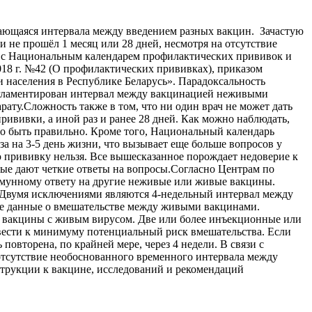
асающаяся интервала между введением разных вакцин. Зачастую
 не прошёл 1 месяц или 28 дней, несмотря на отсутствие
и с Национальным календарем профилактических прививок и
18 г. №42 (О профилактических прививках), приказом
 населения в Республике Беларусь». Парадоксальность
регламентирован интервал между вакцинацией неживыми
ату.Сложность также в том, что ни один врач не может дать
ививки, а иной раз и ранее 28 дней. Как можно наблюдать,
жно быть правильно. Кроме того, Национальный календарь
а на 3-5 день жизни, что вызывает еще больше вопросов у
ю прививку нельзя. Все вышесказанное порождает недоверие к
орые дают четкие ответы на вопросы.Согласно Центрам по
ммунному ответу на другие неживые или живые вакцины.
 Двумя исключениями являются 4-недельный интервал между
е данные о вмешательстве между живыми вакцинами.
ой вакцины с живым вирусом. Две или более инъекционные или
свести к минимуму потенциальный риск вмешательства. Если
повторена, по крайней мере, через 4 недели. В связи с
тсутствие необоснованного временного интервала между
струкции к вакцине, исследований и рекомендаций