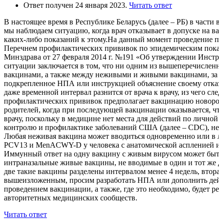
Ответ получен 24 января 2023.
Читать ответ
В настоящее время в Республике Беларусь (далее – РБ) в част
мы наблюдаем ситуацию, когда врач отказывает в допуске на в
каких-либо показаний к этому.На данный момент проведение 
Перечнем профилактических прививок по эпидемическим показ
Минздрава от 27 февраля 2014 г. №191 «Об утверждении Инстр
ситуации заключается в том, что ни одним из вышеперечисле
вакцинами, а также между неживыми и живыми вакцинами, за и
подкрепленное НПА или инструкцией объяснение своему отказу
даже временной интервал разнится от врача к врачу, из чего 
профилактических прививок предполагает вакцинацию новорожде
родителей, когда при последующей вакцинации оказывается, ч
врачу, поскольку в медицине нет места для действий по личной
контролю и профилактике заболеваний США (далее – CDC), не
Любая неживая вакцина может вводиться одновременно или в 
PCV13 и MenACWY-D у человека с анатомической аспленией и
Иммунный ответ на одну вакцину с живым вирусом может быть 
интраназальные живые вакцины, не вводимые в один и тот же 
две такие вакцины разделены интервалом менее 4 недель, втора
вышеизложенным, просим разработать НПА или дополнить дейс
проведением вакцинации, а также, где это необходимо, будет
авторитетных медицинских сообществ.
Читать ответ