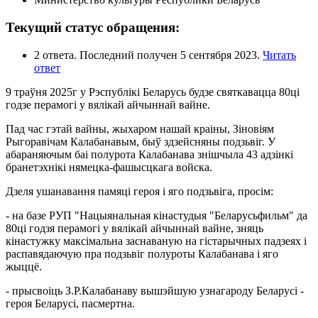
Текущий статус обращения:
2 ответа. Последний получен 5 сентября 2023.
Читать
ответ
9 траўня 2025г у Рэспублікі Беларусь будзе святкавацца 80ці
годзе перамогі у вялікай айчыннай вайне.
Пад час гэтай вайны, жыхаром нашай краіны, Зіновіям
Рыгоравічам Калабанавым, быў здзейсняны подзьвіг. У
абараняючым баі полурота Калабанава знішчыла 43 адзінкі
бранетэхнікі нямецка-фашысцкага войска.
Дзеля ушанавання памяці героя і яго подзьвіга, просім:
- на базе РУП "Нацыянальная кінастудыя "Беларусьфильм" да
80ці годзя перамогі у вялікай айчыннай вайне, зняць
кінастужку максімальна заснаваную на гістарычных падзеях і
распавядаючую пра подзьвіг полуроты Калабанава і яго
жыццё.
- прысвоіць З.Р.Калабанаву вышэйшую узнагароду Беларусі -
героя Беларусі, пасмертна.