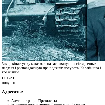
Зняць кінастужку максімальна заснаваную на гістарычных
падзеях і распавядаючую пра подзьвіг полуроты Калабанава і
яго жыццё
ответ
получен
Адресаты:
Администрация Президента
Министерство культуры Республики Беларусь