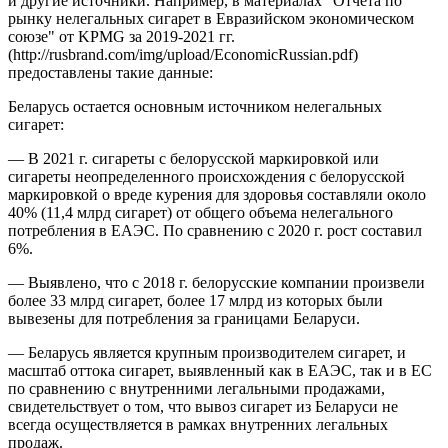
и другие источники. Например, в материалах "Отчета по
рынку нелегальных сигарет в Евразийском экономическом
союзе" от KPMG за 2019-2021 гг.
(http://rusbrand.com/img/upload/EconomicRussian.pdf)
предоставлены такие данные:
Беларусь остается основным источником нелегальных
сигарет:
— В 2021 г. сигареты с белорусской маркировкой или
сигареты неопределенного происхождения с белорусской
маркировкой о вреде курения для здоровья составляли около
40% (11,4 млрд сигарет) от общего объема нелегального
потребления в ЕАЭС. По сравнению с 2020 г. рост составил
6%.
— Выявлено, что с 2018 г. белорусские компании произвели
более 33 млрд сигарет, более 17 млрд из которых были
вывезены для потребления за границами Беларуси.
— Беларусь является крупным производителем сигарет, и
масштаб оттока сигарет, выявленный как в ЕАЭС, так и в ЕС
по сравнению с внутренними легальными продажами,
свидетельствует о том, что вывоз сигарет из Беларуси не
всегда осуществляется в рамках внутренних легальных
продаж.