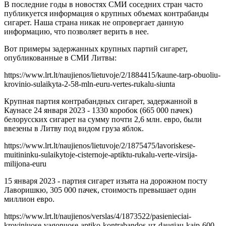
В последние годы в новостях СМИ соседних стран часто
публикуется информация о крупных объемах контрабанды
сигарет. Наша страна никак не опровергает данную
информацию, что позволяет верить в нее.
Вот примеры задержанных крупных партий сигарет,
опубликованные в СМИ Литвы:
https://www.lrt.lt/naujienos/lietuvoje/2/1884415/kaune-tarp-obuoliu-
krovinio-sulaikyta-2-58-mln-euru-vertes-rukalu-siunta
Крупная партия контрабандных сигарет, задержанной в
Каунасе 24 января 2023 - 1330 коробок (665 000 пачек)
белорусских сигарет на сумму почти 2,6 млн. евро, были
ввезены в Литву под видом груза яблок.
https://www.lrt.lt/naujienos/lietuvoje/2/1875475/lavoriskese-
muitininku-sulaikytoje-cisternoje-aptiktu-rukalu-verte-virsija-
milijona-euru
15 января 2023 - партия сигарет изъята на дорожном посту
Лаворишкю, 305 000 пачек, стоимость превышает один
миллион евро.
https://www.lrt.lt/naujienos/verslas/4/1873522/pasienieciai-
kroviniuose-vagonuose-aptiko-kontrabandos-uz-daugiau-kaip-600-