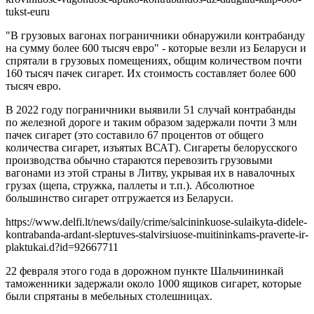
tukst-euru
"В грузовых вагонах пограничники обнаружили контрабанду
на сумму более 600 тысяч евро" - которые везли из Беларуси и
спрятали в грузовых помещениях, общим количеством почти
160 тысяч пачек сигарет. Их стоимость составляет более 600
тысяч евро.
В 2022 году пограничники выявили 51 случай контрабанды
по железной дороге и таким образом задержали почти 3 млн
пачек сигарет (это составило 67 процентов от общего
количества сигарет, изъятых ВСАТ). Сигареты белорусского
производства обычно стараются перевозить грузовыми
вагонами из этой страны в Литву, укрывая их в навалочных
грузах (щепа, стружка, паллеты и т.п.). Абсолютное
большинство сигарет отгружается из Беларуси.
https://www.delfi.lt/news/daily/crime/salcininkuose-sulaikyta-didele-
kontrabanda-ardant-sleptuves-stalvirsiuose-muitininkams-praverte-ir-
plaktukai.d?id=92667711
22 февраля этого года в дорожном пункте Шальчининкай
таможенники задержали около 1000 ящиков сигарет, которые
были спрятаны в мебельных столешницах.