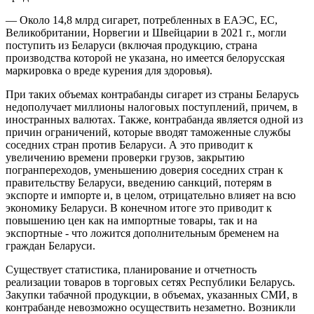
— Около 14,8 млрд сигарет, потребленных в ЕАЭС, ЕС,
Великобритании, Норвегии и Швейцарии в 2021 г., могли
поступить из Беларуси (включая продукцию, страна
производства которой не указана, но имеется белорусская
маркировка о вреде курения для здоровья).
При таких объемах контрабанды сигарет из страны Беларусь
недополучает миллионы налоговых поступлений, причем, в
иностранных валютах. Также, контрабанда является одной из
причин ограничений, которые вводят таможенные службы
соседних стран против Беларуси. А это приводит к
увеличению времени проверки грузов, закрытию
погранпереходов, уменьшению доверия соседних стран к
правительству Беларуси, введению санкций, потерям в
экспорте и импорте и, в целом, отрицательно влияет на всю
экономику Беларуси. В конечном итоге это приводит к
повышению цен как на импортные товары, так и на
экспортные - что ложится дополнительным бременем на
граждан Беларуси.
Существует статистика, планирование и отчетность
реализации товаров в торговых сетях Республики Беларусь.
Закупки табачной продукции, в объемах, указанных СМИ, в
контрабанде невозможно осуществить незаметно. Возникли