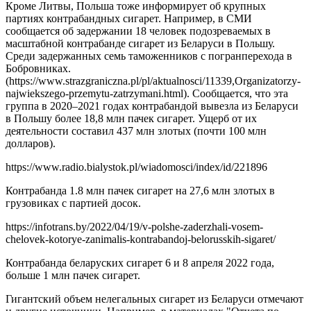
Кроме Литвы, Польша тоже информирует об крупных
партиях контрабандных сигарет. Например, в СМИ
сообщается об задержании 18 человек подозреваемых в
масштабной контрабанде сигарет из Беларуси в Польшу.
Среди задержанных семь таможенников с погранперехода в
Бобровниках.
(https://www.strazgraniczna.pl/pl/aktualnosci/11339,Organizatorzy-
najwiekszego-przemytu-zatrzymani.html). Сообщается, что эта
группа в 2020–2021 годах контрабандой вывезла из Беларуси
в Польшу более 18,8 млн пачек сигарет. Ущерб от их
деятельности составил 437 млн ​​злотых (почти 100 млн
долларов).
https://www.radio.bialystok.pl/wiadomosci/index/id/221896
Контрабанда 1.8 млн пачек сигарет на 27,6 млн злотых в
грузовиках с партией досок.
https://infotrans.by/2022/04/19/v-polshe-zaderzhali-vosem-
chelovek-kotorye-zanimalis-kontrabandoj-belorusskih-sigaret/
Контрабанда беларуских сигарет 6 и 8 апреля 2022 года,
больше 1 млн пачек сигарет.
Гигантский объем нелегальных сигарет из Беларуси отмечают