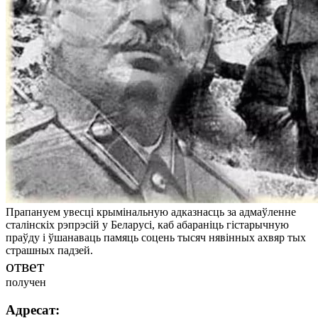
Прапануем увесці крымінальную адказнасць за адмаўленне
сталінскіх рэпрэсій у Беларусі, каб абараніць гістарычную
праўду і ўшанаваць памяць соцень тысяч нявінных ахвяр тых
страшных падзей.
ответ
получен
Адресат: