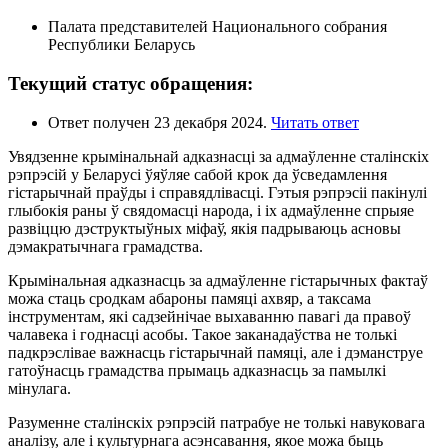
Палата представителей Национального собрания
Республики Беларусь
Текущий статус обращения:
Ответ получен 23 декабря 2024.
Читать ответ
Увядзенне крымінальнай адказнасці за адмаўленне сталінскіх
рэпрэсій у Беларусі ўяўляе сабой крок да ўсведамлення
гістарычнай праўды і справядлівасці. Гэтыя рэпрэсіі пакінулі
глыбокія раны ў свядомасці народа, і іх адмаўленне спрыяе
развіццю дэструктыўных міфаў, якія падрываюць асновы
дэмакратычнага грамадства.
Крымінальная адказнасць за адмаўленне гістарычных фактаў
можа стаць сродкам абароны памяці ахвяр, а таксама
інструментам, які садзейнічае выхаванню павагі да правоў
чалавека і годнасці асобы. Такое заканадаўства не толькі
падкрэслівае важнасць гістарычнай памяці, але і дэманструе
гатоўнасць грамадства прымаць адказнасць за памылкі
мінулага.
Разуменне сталінскіх рэпрэсій патрабуе не толькі навуковага
аналізу, але і культурнага асэнсавання, якое можа быць