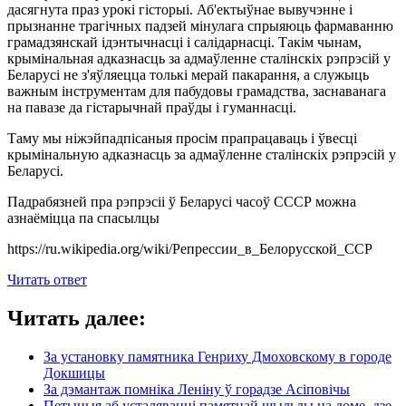
дасягнута праз урокі гісторыі. Аб'ектыўнае вывучэнне і
прызнанне трагічных падзей мінулага спрыяюць фармаванню
грамадзянскай ідэнтычнасці і салідарнасці. Такім чынам,
крымінальная адказнасць за адмаўленне сталінскіх рэпрэсій у
Беларусі не з'яўляецца толькі мерай пакарання, а служыць
важным інструментам для пабудовы грамадства, заснаванага
на павазе да гістарычнай праўды і гуманнасці.
Таму мы ніжэйпадпісаныя просім прапрацаваць і ўвесці
крымінальную адказнасць за адмаўленне сталінскіх рэпрэсій у
Беларусі.
Падрабязней пра рэпрэсіі ў Беларусі часоў СССР можна
азнаёміцца па спасылцы
https://ru.wikipedia.org/wiki/Репрессии_в_Белорусской_ССР
Читать ответ
Читать далее:
За установку памятника Генриху Дмоховскому в городе
Докшицы
За дэмантаж помніка Леніну ў горадзе Асіповічы
Петыцыя аб усталяванні памятнай шыльды на доме, дзе