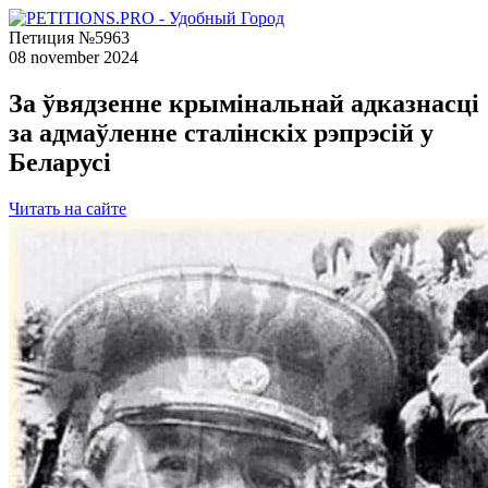
Петиция №5963
08 november 2024
За ўвядзенне крымінальнай адказнасці
за адмаўленне сталінскіх рэпрэсій у
Беларусі
Читать на сайте