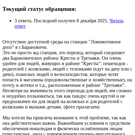
Текущий статус обращения:
3 ответа. Последний получен 8 декабря 2025.
Читать
ответ
Отсутствие доступной среды на станции "Локомотивное
депо" в г.Барановичи.
Это не просто жд станция, это переход, который соединяет
два Барановичских района: Кресты и Третьяки. Он очень
удобен для людей, живущих в районе "Кресты": пешеходов -
родителей с колясками, людей с тележками (едут на дачу или с
дачи), пожилых людей и велосипедистов, которые хотят
попасть в магазины (продовольственные и хозяйственные), на
почту, в аптеки и т.д., расположенные в районе "Третьяки".
Несмотря на значимость этого перехода для людей, им сложно
и неудобно пользоваться, так как пандус очень крутой и не
предназначен ни для людей на колясках и для родителей с
колясками и малыми детьми. (фото прилагаем)
Мы хотели бы привлечь внимание к этой проблеме, так как
она действительно важна. Важнейшим условием и средством
обеспечения инвалидам и физически ослабленным лицам
(престарелые, лица с повреждением опорно-двигательного