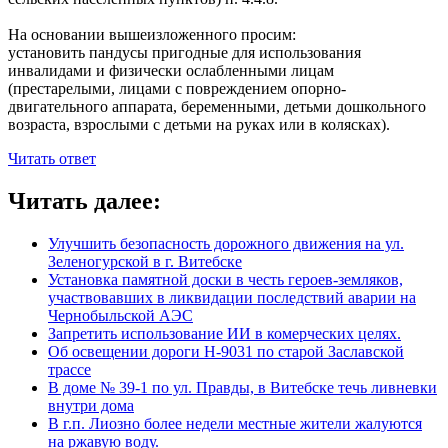
На основании вышеизложенного просим:
установить пандусы пригодные для использования
инвалидами и физически ослабленными лицам
(престарелыми, лицами с повреждением опорно-
двигательного аппарата, беременными, детьми дошкольного
возраста, взрослыми с детьми на руках или в колясках).
Читать ответ
Читать далее:
Улучшить безопасность дорожного движения на ул.
Зеленогурской в г. Витебске
Установка памятной доски в честь героев-земляков,
участвовавших в ликвидации последствий аварии на
Чернобыльской АЭС
Запретить использование ИИ в комерческих целях.
Об освещении дороги Н-9031 по старой Заславской
трассе
В доме № 39-1 по ул. Правды, в Витебске течь ливневки
внутри дома
В г.п. Лиозно более недели местные жители жалуются
на ржавую воду.