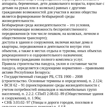
аппарата, беременные, дети дошкольного возраста, взрослые с
детьми на руках или в колясках) равных с другими
гражданами возможностей для участия в жизни общества
является формирование безбарьерной среды
жизнедеятельности.
Безбарьерная среда жизнедеятельности – это условия,
обеспечивающие возможность беспрепятственного:
передвижения (в том числе пешком, на колясках, личном и
общественном транспорте);
доступа в здания и сооружения, включая жилые дома и
квартиры, передвижения и деятельности внутри этих
объектов, а также в местах отдыха и туризма, иных объектах
рекреационного и оздоровительного назначения;
получения гражданами полного комплекса услуг.
Правила строительства пандуса, уклон и составные части
пандуса, определяется следующими нормативно – правовыми
актами Республики Беларусь:
• Государственный стандарт РБ, СТБ 1900 – 2008
(строительство. Основные термины и определения), п. 2.124;
• ВСН 62 – 91 (проектирование среды жизнедеятельности с
учетом потребностей инвалидов и маломобильных групп
населения), п. 2.2.2. СПиП 2.08.02- 89 (Общественные здания
и сооружения), п. 1.90а;
• СНБ 3.03.02- 97 (Улицы и дороги городов, поселков и
сельских населенных пунктов) п. 4.4.8.