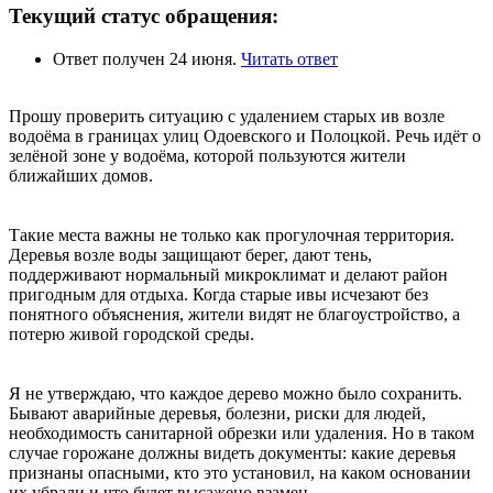
Текущий статус обращения:
Ответ получен 24 июня.
Читать ответ
Прошу проверить ситуацию с удалением старых ив возле
водоёма в границах улиц Одоевского и Полоцкой. Речь идёт о
зелёной зоне у водоёма, которой пользуются жители
ближайших домов.
Такие места важны не только как прогулочная территория.
Деревья возле воды защищают берег, дают тень,
поддерживают нормальный микроклимат и делают район
пригодным для отдыха. Когда старые ивы исчезают без
понятного объяснения, жители видят не благоустройство, а
потерю живой городской среды.
Я не утверждаю, что каждое дерево можно было сохранить.
Бывают аварийные деревья, болезни, риски для людей,
необходимость санитарной обрезки или удаления. Но в таком
случае горожане должны видеть документы: какие деревья
признаны опасными, кто это установил, на каком основании
их убрали и что будет высажено взамен.