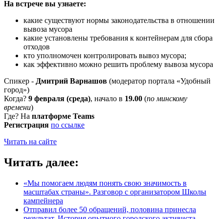
На встрече вы узнаете:
какие существуют нормы законодательства в отношении
вывоза мусора
какие установлены требования к контейнерам для сбора
отходов
кто уполномочен контролировать вывоз мусора;
как эффективно можно решить проблему вывоза мусора
Спикер -
Дмитрий Варнашов
(модератор портала «Удобный
город»)
Когда?
9 февраля (среда)
, начало в
19.00
(
по минскому
времени
)
Где? На
платформе Teams
Регистрация
по ссылке
Читать на сайте
Читать далее:
«Мы помогаем людям понять свою значимость в
масштабах страны». Разговор с организатором Школы
кампейнера
Отправил более 50 обращений, половина принесла
результат. История опытного городского активиста.