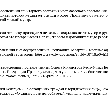
обеспечении санитарного состояния мест массового пребывания
ным потоком не хватает урн для мусора. Люди идут от метро, ос
угой мелкий мусор.
сли человеку приходится несколько кварталов нести мусор в рук
. Потом это превращается в грязь, жалобы и дополнительную рабо
правлении и самоуправлении в Республике Беларусь», местные 
вующей территории. https://pravo.by/document/?guid=3871&p0=h1
утвержденные постановлением Совета Министров Республики Бела
альной редакции Правил указано, что урны в местах общественно
/pravo.by/document/?guid=3871&p0=C21201087
лики Беларусь «Об обращениях граждан и юридических лиц», За
 Беларусь «О защите прав потребителей жилищно-коммунальных 