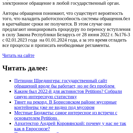
электронное обращение в любой государственный орган.
Авторы обращения понимают, что существует вероятность
того, что наладить работоспособность системы обращения.бел
в кратчайшие сроки не получится. В этом случае они
предлагают инициировать процедуру по переносу вступления
в силу Закона Республики Беларусь от 28 июня 2022 г. №176-3
с 02.01.2023 года на 01.01.2024 года, а за это время отладить
все процессы и прописать необходимые регламенты.
Читать на сайте
Читать далее:
Петиции Шредингера: государственный сайт
обращений вроде бы работает, но не без проблем
Каким был 2022-й для активистов Petitions? Собрали
самую интересную статистику
Тянет на рекорд. В Борисовском районе мусорные
контейнеры уже не видно под мусором
Местные Бюджеты: самое интересное из встречи с
основателем Petitions
Архитектор Андрей Коровянский: почему у нас не так
как в Евросоюзе?