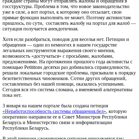
граждане страны могут отправлять жалобы и обращения в
госструктуры. Проблема в том, что новое законодательство
уже в силе, а вот портал, к которому оно отсылает, свои
прямые функции выполнять не может. Поэтому активистам
пришлось, по сути, составлять жалобу на портал для жалоб —
ситуация получается анекдотичная.
Хотя если разобраться, поводов для веселья нет. Петиции и
обращения — один из немногих в нашем государстве
легальных инструментов выражения своего мнения,
возможность «достучаться» с просьбами, жалобами,
предложениями. На протяжении прошлого года активисты с
помощью Petititons десятки раз добивались справедливости,
решали локальные городские проблемы, призывали к порядку
безответственных чиновников. Сотни других обращений,
составленных без нашей помощи, оказались успешными.
Сегодня вся это система сломана, а вменяемой альтернативы
пока нет.
3 января на нашем портале была создана петиция
«Неработоспособность системы обращения.бел»
, которую
оперативно направили ее в Совет Министров Республики
Беларусь и Министерство связи и информатизации
Республики Беларусь.
В этой петиции сложившаяся ситуация описывается так: