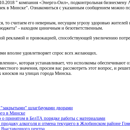
.2018 " компания «Энерго-Оил», подконтрольная бизнесмену Ал
чек в Минске". Ознакомиться с указанным сообщением можно по сл
ся, то считаем его неверным, несущим угрозу здоровью жителей
бюджета" - находим циничным и безответственным.
той рекламой и провокацией, способствующей увеличению потре
ями вполне удовлетворяет спрос всех желающих.
влении», которая устанавливает, что исполкомы обеспечивают о
естного значения, просим вас рассмотреть этот вопрос, и решить
киосков на улицах города Минска.
я "закрытыми" шлагбаумами дворами
ого в Минске
 о принятом в БелТА порядке работы с материалами
а продажу алкоголя и отмена текущего в Жлобинском районе Гом
о Выставочного центра