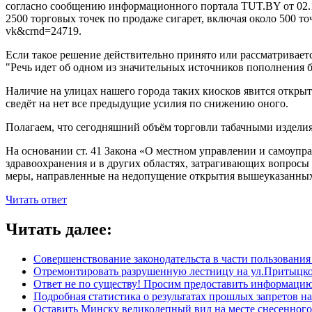
согласно сообщению информационного портала TUT.BY от 02.10
2500 торговых точек по продаже сигарет, включая около 500 то
vk&crnd=24719.
Если такое решение действительно принято или рассматривает
"Речь идет об одном из значительных источников пополнения 
Наличие на улицах нашего города таких киосков явится откры
сведёт на нет все предыдущие усилия по снижению оного.
Полагаем, что сегодняшний объём торговли табачными издели
На основании ст. 41 Закона «О местном управлении и самоупра
здравоохранения и в других областях, затрагивающих вопросы м
меры, направленные на недопущение открытия вышеуказанных 
Читать ответ
Читать далее:
Совершенствование законодательста в части пользовани
Отремонтировать разрушенную лестницу на ул.Притыцк
Ответ не по существу! Просим предоставить информацию
Подробная статистика о результатах прошлых запретов н
Оставить Минску великолепный вид на месте снесенног