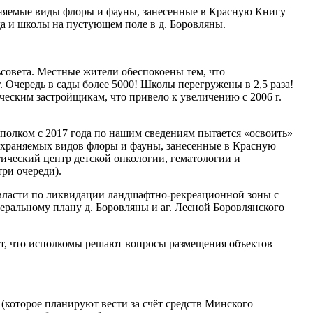
раняемые виды флоры и фауны, занесенные в Красную Книгу
а и школы на пустующем поле в д. Боровляны.
ьсовета. Местные жители обеспокоены тем, что
 Очередь в сады более 5000! Школы перегружены в 2,5 раза!
еским застройщикам, что привело к увеличению с 2006 г.
полком с 2017 года по нашим сведениям пытается «освоить»
т охраняемых видов флоры и фауны, занесенные в Красную
ический центр детской онкологии, гематологии и
три очереди).
в власти по ликвидации ландшафтно-рекреационной зоны c
еральному плану д. Боровляны и аг. Лесной Боровлянского
ает, что исполкомы решают вопросы размещения объектов
(которое планируют вести за счёт средств Минского