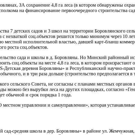
овлянах, ЗА сохранение 4,8 га леса (в котором обнаружены ох
полкома на финансирование первоочередного строительства сад
тва 7 детских садов и 3 школ на территории Боровлянского сел
с нехваткой соц.объектов решится только минимум через 10 лет.
ю местной исполнительной властью, давшей карт-бланш коммерч
ого роста соц.объектов.
ельство сада и школы в д. Боровляны. Но Минский районный ис
оить соц.объекты на месте 4,8 га леса, в котором произрастаю
OS-Детская деревня Боровляны» и Республиканский научно-практ
обычного, и в три раза дольше (строительство предполагается в 
кого сельского Совета, не согласны с планами местных органо
ды можно без вырубки леса на других площадках, согласно «Ген
ет обычной и срок порядка 1 года.
 «О местном управлении и самоуправлении», которая устанавлив
 сад-средняя школа в дер. Боровляны» в районе ул. Жемчужная, 