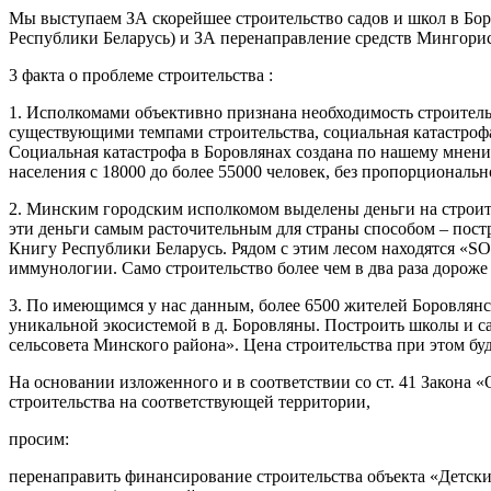
Мы выступаем ЗА скорейшее строительство садов и школ в Бор
Республики Беларусь) и ЗА перенаправление средств Мингорис
3 факта о проблеме строительства :
1. Исполкомами объективно признана необходимость строительс
существующими темпами строительства, социальная катастрофа 
Социальная катастрофа в Боровлянах создана по нашему мнени
населения с 18000 до более 55000 человек, без пропорциональн
2. Минским городским исполкомом выделены деньги на строит
эти деньги самым расточительным для страны способом – постр
Книгу Республики Беларусь. Рядом с этим лесом находятся «S
иммунологии. Само строительство более чем в два раза дороже 
3. По имеющимся у нас данным, более 6500 жителей Боровлянс
уникальной экосистемой в д. Боровляны. Построить школы и са
сельсовета Минского района». Цена строительства при этом буд
На основании изложенного и в соответствии со ст. 41 Закона
строительства на соответствующей территории,
просим:
перенаправить финансирование строительства объекта «Детский