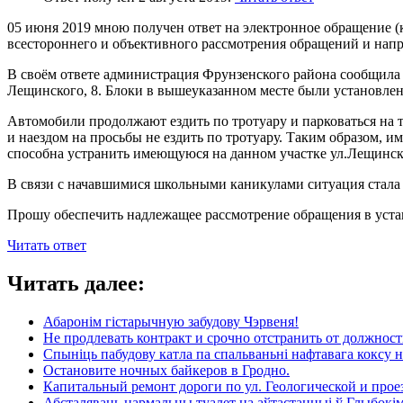
05 июня 2019 мною получен ответ на электронное обращение (к
всестороннего и объективного рассмотрения обращений и на
В своём ответе администрация Фрунзенского района сообщила 
Лещинского, 8. Блоки в вышеуказанном месте были установле
Автомобили продолжают ездить по тротуару и парковаться на 
и наездом на просьбы не ездить по тротуару. Таким образом, 
способна устранить имеющуюся на данном участке ул.Лещинск
В связи с начавшимися школьными каникулами ситуация стала 
Прошу обеспечить надлежащее рассмотрение обращения в уста
Читать ответ
Читать далее:
Абаронім гістарычную забудову Чэрвеня!
Не продлевать контракт и срочно отстранить от должно
Спыніць пабудову катла па спальваньні нафтавага коксу
Остановите ночных байкеров в Гродно.
Капитальный ремонт дороги по ул. Геологической и прое
Абсталяваць нармальны туалет на аўтастанцыі ў Глыбокі