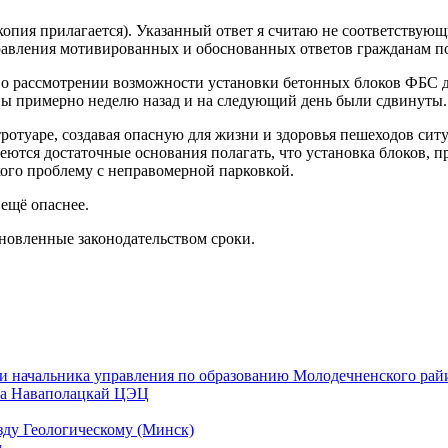
опия прилагается). Указанный ответ я считаю не соответствующ
правления мотивированных и обоснованных ответов гражданам 
о рассмотрении возможности установки бетонных блоков ФБС дл
ны примерно неделю назад и на следующий день были сдвинуты.
тротуаре, создавая опасную для жизни и здоровья пешеходов си
имеются достаточные основания полагать, что установка блоков,
ого проблему с неправомерной парковкой.
ещё опаснее.
новленные законодательством сроки.
сти начальника управления по образованию Молодечненского ра
 на Наваполацкай ЦЭЦ
зду Геологическому (Минск)
м