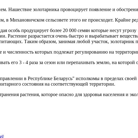
ем. Нашествие золотарника провоцирует появление и обострени
ым, в Михановичском сельсовете этого не происходит. Крайне р
дая особь продуцирует более 20 000 семян которые несут угрозу
и. Растение разрастается очень быстро и вырабатывает вещества
питающих. Таким образом, занимая любой участок, золотарник 
ие и численность которых подлежат регулированию на территори
ать его 3 - 4 раза за сезон или перепахивать землю, на которой
управлении в Республике Беларусь" исполкомы в пределах своей
нитарного состояния на соответствующей территории.
анения растения, которое опасно для здоровья населения и эко
яў