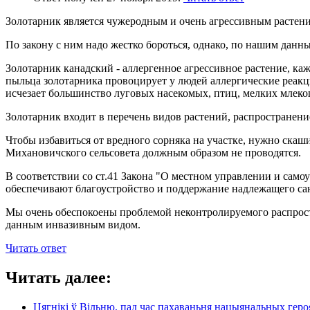
Золотарник является чужеродным и очень агрессивным растени
По закону с ним надо жестко бороться, однако, по нашим данн
Золотарник канадский - аллергенное агрессивное растение, каж
пыльца золотарника провоцирует у людей аллергические реакци
исчезает большинство луговых насекомых, птиц, мелких млеко
Золотарник входит в перечень видов растений, распространен
Чтобы избавиться от вредного сорняка на участке, нужно скашив
Михановичского сельсовета должным образом не проводятся.
В соответствии со ст.41 Закона "О местном управлении и само
обеспечивают благоустройство и поддержание надлежащего са
Мы очень обеспокоены проблемой неконтролируемого распростр
данным инвазивным видом.
Читать ответ
Читать далее:
Цягнікі ў Вільню, пад час пахаваньня нацыянальных геро