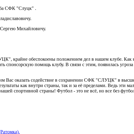
ба СФК "Слуцк" .
ладиславовичу.
у Сергею Михайловичу.
К", крайне обеспокоены положением дел в нашем клубе. Как н
ть спонсорскую помощь клубу. В связи с этим, появилась угро
сим Вас оказать содействие в сохранении СФК "СЛУЦК" в высше
ультаты как внутри страны, так и за её пределами. Ведь эти ма
шей спортивной страны! Футбол - это не всё, но все без футбол
Ратомка).