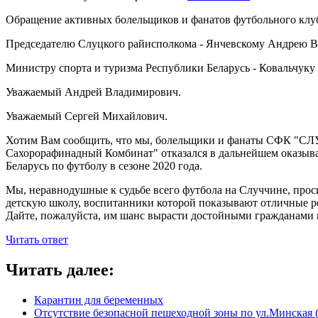
Обращение активных болельщиков и фанатов футбольного клу
Председателю Слуцкого райисполкома - Янчевскому Андрею В
Министру спорта и туризма Республики Беларусь - Ковальчук
Уважаемый Андрей Владимирович.
Уважаемый Сергей Михайлович.
Хотим Вам сообщить, что мы, болельщики и фанаты СФК "СЛУЦ
Сахорорафинадный Комбинат" отказался в дальнейшем оказыва
Беларусь по футболу в сезоне 2020 года.
Мы, неравнодушные к судьбе всего футбола на Случчине, про
детскую школу, воспитанники которой показывают отличные рез
Дайте, пожалуйста, им шанс вырасти достойными гражданами на
Читать ответ
Читать далее:
Карантин для беременных
Отсутствие безопасной пешеходной зоны по ул.Минская (