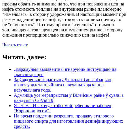
просим обратить внимание на то, что при повышении цен на
нефть стоимость топлива на внутреннем рынке планомерно
"изменялась" в сторону удорожания. В настоящий момент при
резком падении цен на нефть, стоимость топлива почему-то
не "изменилась". Поэтому просим "изменить" стоимость
топлива для автовладельцев на внутреннем рынке в сторону
снижения пропорционально снижению цен на нефть!
Читать ответ
Читать далее:
Дзяржаўныя выдавецтвы ігнаруюць Інструкцыю па
транслітарацыі
За ўвядзеньне карантыну ў школах і арганізацыю
працэсу дыстанцыйнага навучаньня да канца
навучальнага года.
Адмяніць усе мерапрыствы ў Вілейскім раёне ў сувязі з
пандэміяй CoVid-19
Я - мама. И я хочу, чтобы мой ребенок не заболел
"Короновирусом"!
На время пандемии разрешить продажу этилового
пищевого спирта для изготовления дезинфицирующих
средств.