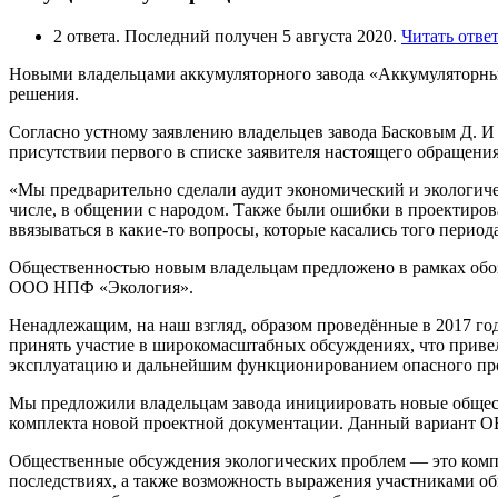
2 ответа. Последний получен 5 августа 2020.
Читать отве
Новыми владельцами аккумуляторного завода «Аккумуляторны
решения.
Согласно устному заявлению владельцев завода Басковым Д. И 
присутствии первого в списке заявителя настоящего обращения
«Мы предварительно сделали аудит экономический и экологиче
числе, в общении с народом. Также были ошибки в проектирова
ввязываться в какие-то вопросы, которые касались того перио
Общественностью новым владельцам предложено в рамках обоз
ООО НПФ «Экология».
Ненадлежащим, на наш взгляд, образом проведённые в 2017 го
принять участие в широкомасштабных обсуждениях, что привел
эксплуатацию и дальнейшим функционированием опасного про
Мы предложили владельцам завода инициировать новые общес
комплекта новой проектной документации. Данный вариант ОВ
Общественные обсуждения экологических проблем — это комп
последствиях, а также возможность выражения участниками о