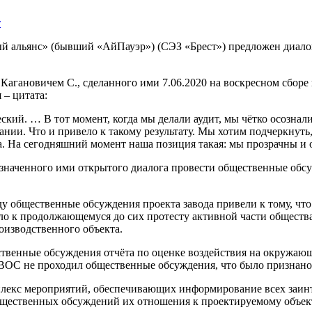
т
й альянс» (бывший «АйПауэр») (СЭЗ «Брест») предложен диало
Кагановичем С., сделанного ими 7.06.2020 на воскресном сборе 
 – цитата:
ский. … В тот момент, когда мы делали аудит, мы чётко осозна
нии. Что и привело к такому результату. Мы хотим подчеркнуть
да. На сегодняшний момент наша позиция такая: мы прозрачны и
наченного ими открытого диалога провести общественные обсу
ду общественные обсуждения проекта завода привели к тому, чт
о к продолжающемуся до сих протесту активной части общества
изводственного объекта.
твенные обсуждения отчёта по оценке воздействия на окружаю
ОС не проходил общественные обсуждения, что было признано 
лекс мероприятий, обеспечивающих информирование всех заинт
бщественных обсуждений их отношения к проектируемому объект