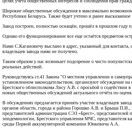
целях учета общественных интересов и соблюдения прав гражд
Широкие общественные обсуждения в максимально возможном ф
Республики Беларусь. Также будет учтено и ранее высказанное 
Завод построен, полностью оснащён, прошёл в прошлом году п
Однако его функционирование все еще остаётся предметом ост
Нами С.Кагановичу выслано в адрес, указанный для контакта,
владельцев завода нами не получено.
Таким образом у нас возникает подозрение о чисто популистск
реальных действий.
Руководствуясь ст.41 Закона "О местном управлении и самоупр
установленном законодательством, организуют обсуждение на
Брестского облисполкома Лису А.В. с просьбой о содействи
новых общественных обсуждений актуального отчёта по оценк
В обсуждениях предлагается принять участие владельцев завод
органов области, города и района Горошко А.В. и Брыша П.И.,
представителей администрации СЭЗ «Брест», представителей 
эпидемиологии, Брестского управления МЧС, представителя к
среды Первой аккумуляторной компании Юнкевича А.А.