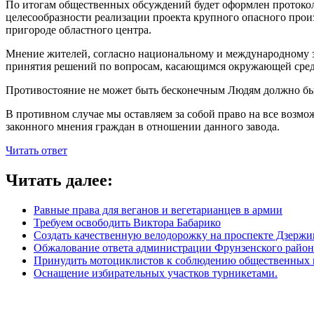
По итогам общественных обсуждений будет оформлен протокол
целесообразности реализации проекта крупного опасного прои
пригороде областного центра.
Мнение жителей, согласно национальному и международному з
принятия решений по вопросам, касающимся окружающей среды
Противостояние не может быть бесконечным Людям должно быть
В противном случае мы оставляем за собой право на все возмо
законного мнения граждан в отношении данного завода.
Читать ответ
Читать далее:
Равные права для веганов и вегетарианцев в армии
Требуем освободить Виктора Бабарико
Создать качественную велодорожку на проспекте Дзержи
Обжалование ответа администрации Фрунзенского района 
Принудить мотоциклистов к соблюдению общественных
Оснащение избирательных участков турникетами.