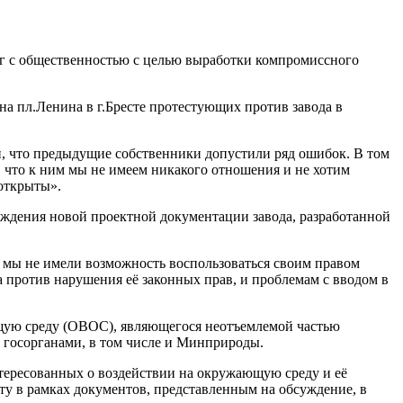
г с общественностью с целью выработки компромиссного
на пл.Ленина в г.Бресте протестующих против завода в
ли, что предыдущие собственники допустили ряд ошибок. В том
, что к ним мы не имеем никакого отношения и не хотим
 открыты».
ждения новой проектной документации завода, разработанной
о мы не имели возможность воспользоваться своим правом
 против нарушения её законных прав, и проблемам с вводом в
щую среду (ОВОС), являющегося неотъемлемой частью
госорганами, в том числе и Минприроды.
ересованных о воздействии на окружающую среду и её
у в рамках документов, представленным на обсуждение, в