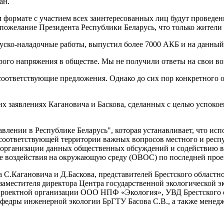
ан.
ормате с участием всех заинтересованных лиц будут проведен
пожелание Президента Республики Беларусь, что только жители Б
уско-наладочные работы, выпустил более 7000 АКБ и на данный
рого напряжения в обществе. Мы не получили ответы на свои во
 соответствующие предложения. Однако до сих пор конкретного
их заявлениях Кагановича и Баскова, сделанных с целью успоко
авлении в Республике Беларусь", которая устанавливает, что ис
 соответствующей территории важных вопросов местного и респу
и в организации данных общественных обсуждений и содейств
е воздействия на окружающую среду (ОВОС) по последней прое
а С.Кагановича и Д.Баскова, представителей Брестского област
 заместителя директора Центра государственной экологической э
проектной организации ООО НПФ «Экология», УВД Брестского о
афедры инженерной экологии БрГТУ Басова С.В., а также мене