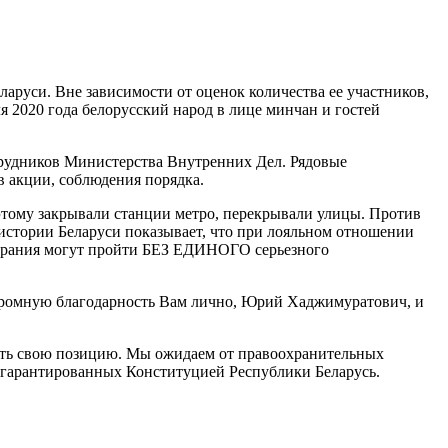
аруси. Вне зависимости от оценок количества ее участников,
я 2020 года белорусский народ в лице минчан и гостей
отрудников Министерства Внутренних Дел. Рядовые
в акции, соблюдения порядка.
оэтому закрывали станции метро, перекрывали улицы. Против
 истории Беларуси показывает, что при лояльном отношении
обрания могут пройти БЕЗ ЕДИНОГО серьезного
огромную благодарность Вам лично, Юрий Хаджимуратович, и
жать свою позицию. Мы ожидаем от правоохранительных
, гарантированных Конституцией Республики Беларусь.