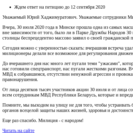
Ждем ответ на петицию до 12 сентября 2020
Уважаемый Юрий Хаджимуратович. Уважаемые сотрудники Мин
Вчера, 30 июля 2020 года в Минске прошла одна из самых мас
вне зависимости от того, было ли в Парке Дружбы Народов 30 и
столицы беспрецедентно массово заявил о своей гражданской 
Сегодня можно с уверенностью сказать: вчерашняя встреча уда
милиционеры делали все возможное для регулирования движени
До вчерашнего дня нас много лет пугали теми "ужасами", кот
нас готовили спецтранспорт, нас пугали жесткими разгонам. 
МВД к собравшимся, отсутствии ненужной агрессии и провока
правонарушения.
От лица десятков тысяч участников акции 30 июля и от лица
всем сотрудникам МВД Республики Беларусь, которые и впредь
Помните, мы выходим на улицу не для того, чтобы устраиват
органов всецелой защиты наших жизней, здоровья и достоинст
Еще раз спасибо. Милиция - с народом!
Читать на сайте