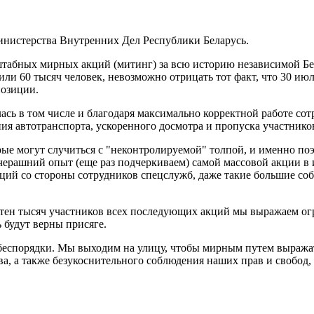
истерства Внутренних Дел Республики Беларусь.
штабных мирных акций (митинг) за всю историю независимой Бел
ли 60 тысяч человек, невозможно отрицать тот факт, что 30 июл
позиции.
лась в том числе и благодаря максимально корректной работе с
я автотранспорта, ускоренного досмотра и пропуска участнико
орые могут случиться с "неконтролируемой" толпой, и именно п
Вчерашний опыт (еще раз подчеркиваем) самой массовой акции в
ций со стороны сотрудников спецслужб, даже такие большие с
 сотен тысяч участников всех последующих акций мы выражаем 
 будут верны присяге.
ь беспорядки. Мы выходим на улицу, чтобы мирным путем выра
ва, а также безукоснительного соблюдения наших прав и свобод