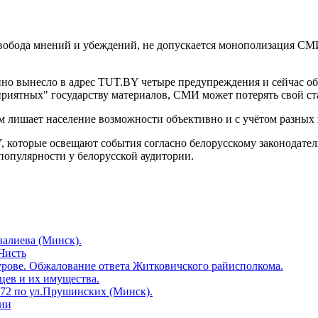
вобода мнений и убеждений, не допускается монополизация СМИ,
пно вынесло в адрес TUT.BY четыре предупреждения и сейчас об
приятных" государству материалов, СМИ может потерять свой ст
 лишает население возможности объективно и с учётом разных 
 которые освещают события согласно белорусскому законодател
 популярности у белорусской аудитории.
налиева (Минск).
Чисть
урове. Обжалование ответа Житковичского райисполкома.
цев и их имущества.
72 по ул.Прушинских (Минск).
рии