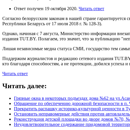
Ответ получен 19 октября 2020.
Читать ответ
Согласно белорусским законам в нашей стране гарантируется с
Республики Беларусь от 17 июля 2018 г. № 128-З).
Однако, начиная с 7 августа, Министерство информации внеза
издания TUT.BY. Полагаем, это значит, что за публикацию "не
Лишая независимые медиа статуса СМИ, государство тем самым
Поддержим журналистов и редакцию сетевого издания TUT.BY,
кто благодаря способностям, а не протекции, добился успеха и
Читать ответ
Читать далее:
Грязные окна в некоторых подъездах дома №62 на ул.Аса
Обращение по обеспечению дорожной безопасности в п. 
Прекратить распашку историко-культурной ценности в Т
Остановить неправомерные действия против автовладель
Реконструкция детской площадки во дворе домов №70, №
Неудовлетворительное содержание придомовой террито