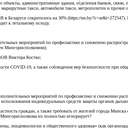
е объекты, административные здания, отделения банков, связи,
 маршрутные такси, автомобили такси, метрополитен и прочие о
В в Беларуси сократилось на 30% (https://nn.by/?c=ar&i=272547)
дит к летальному исходу.
ительных мероприятий по профилактике и снижению распростра
ден Мингорисполкомом);
 ВОВ Виктора Костко;
ности COVID-19, а также соблюдения мер безопатсности при об
 дополнительных мероприятий по профилактике и снижению расп
 использования индивидуальных средств защиты органов дыхани
астность граждан, а также требовать от жителей города Минска
 Мингорисполкома их полностью игнорирует?
гиены, эпидемиологии и общественного здоровья» (как организа