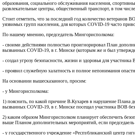
образования, социального обслуживания населения, спортивны
развлекательные центры, общественный транспорт, в том числе
Стоит отметить, что за последний год количество ветеранов ВО
уязвимых групп населения, для которых COVID-19 часто приво
По нашему мнению, председатель Мингорисполкома:
- своими действиями полностью проигнорировал План дополн
вызванных COVID-19, в г. Минске (которым же и был утверж
- создал угрозу безопасности, жизни и здоровья для участника
- проявил служебную халатность и полное непонимания опаст
На основании вышесказанного, просим:
- у Мингорисполкома:
1) пояснить, по какой причине В.Кухарев в нарушение Плана
вызванных COVID-19, в г. Минске посещал участника ВОВ без
2) каким образом Мингорисполком планирует обеспечить безоп
выше Планом дополнительных мероприятий, если председаель
- у государственного учреждение «Республиканский центр ги