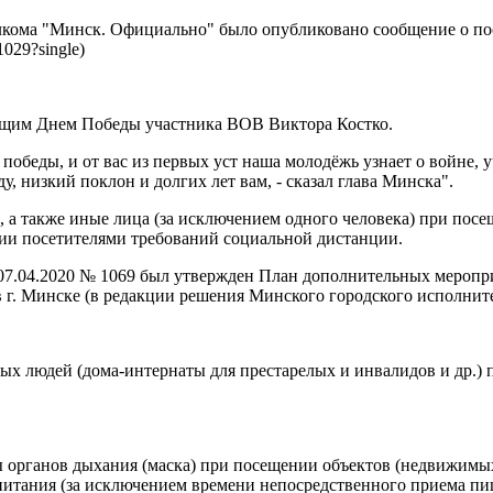
олкома "Минск. Официально" было опубликовано сообщение о 
1029?single)
ающим Днем Победы участника ВОВ Виктора Костко.
победы, и от вас из первых уст наша молодёжь узнает о войне, у
у, низкий поклон и долгих лет вам, - сказал глава Минска".
, а также иные лица (за исключением одного человека) при пос
ии посетителями требований социальной дистанции.
 07.04.2020 № 1069 был утвержден План дополнительных мероп
. Минске (в редакции решения Минского городского исполнитель
х людей (дома-интернаты для престарелых и инвалидов и др.) 
 органов дыхания (маска) при посещении объектов (недвижимых
питания (за исключением времени непосредственного приема пищ