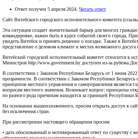
Ответ получен 5 апреля 2024.
Читать ответ
Сайт Витебского городского исполнительного комитета (ссылка v
Эта ситуация создает значительный барьер для многих граждан
командировке, важно быть в курсе событий своего города. При
увидеть Витебск и принять решение о поездке. Также в Витебс
представление о деловом климате и местах возможного досуга 
Витебский городской исполнительный комитет относится к исп
Министров http://www.government.by доступен из-за рубежа.Дос
В соответствии с Законом Республики Беларусь от 1 июня 2022
прозрачности. В соответствии с Законом Республики Беларусь 
принципов местного управления и самоуправления является г
вопросам местного значения. Возникает вопрос: принципы откры
по разного рода причинам находится за границей Республики Б
На основании вышеизложенного, просим открыть доступ к сайту
без исключения стран.
При рассмотрении настоящего обращения просим:
• дать обоснованный и мотивированный ответ по существу с к
обращениях граждан и юридических лиц»);