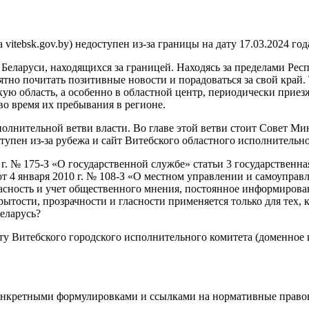
itebsk.gov.by) недоступен из-за границы на дату 17.03.2024 год
 Беларуси, находящихся за границей. Находясь за пределами Рес
ятно почитать позитивные новости и порадоваться за свой край
кую область, а особенно в областной центр, периодически прие
во время их пребывания в регионе.
олнительной ветви власти. Во главе этой ветви стоит Совет М
тупен из-за рубежа и сайт Витебского областного исполнительно
 г. № 175-З «О государственной службе» статьи 3 государственн
от 4 января 2010 г. № 108-З «О местном управлении и самоуправ
ласность и учет общественного мнения, постоянное информиро
тости, прозрачности и гласности применяется только для тех, к
еларусь?
 Витебского городского исполнительного комитета (доменное им
онкретными формулировками и ссылками на нормативные правовые