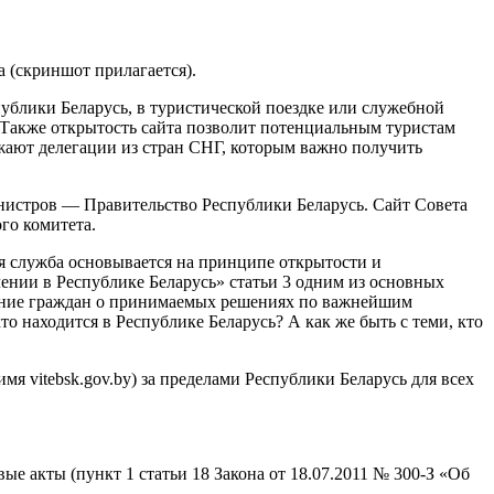
а (скриншот прилагается).
публики Беларусь, в туристической поездке или служебной
. Также открытость сайта позволит потенциальным туристам
зжают делегации из стран СНГ, которым важно получить
инистров — Правительство Республики Беларусь. Сайт Совета
го комитета.
ая служба основывается на принципе открытости и
лении в Республике Беларусь» статьи 3 одним из основных
вание граждан о принимаемых решениях по важнейшим
то находится в Республике Беларусь? А как же быть с теми, кто
я vitebsk.gov.by) за пределами Республики Беларусь для всех
 акты (пункт 1 статьи 18 Закона от 18.07.2011 № 300-З «Об