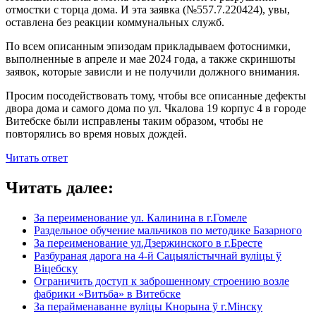
отмостки с торца дома. И эта заявка (№557.7.220424), увы,
оставлена без реакции коммунальных служб.
По всем описанным эпизодам прикладываем фотоснимки,
выполненные в апреле и мае 2024 года, а также скриншоты
заявок, которые зависли и не получили должного внимания.
Просим посодействовать тому, чтобы все описанные дефекты
двора дома и самого дома по ул. Чкалова 19 корпус 4 в городе
Витебске были исправлены таким образом, чтобы не
повторялись во время новых дождей.
Читать ответ
Читать далее:
За переименование ул. Калинина в г.Гомеле
Раздельное обучение мальчиков по методике Базарного
За переименование ул.Дзержинского в г.Бресте
Разбураная дарога на 4-й Сацыялістычнай вуліцы ў
Віцебску
Ограничить доступ к заброшенному строению возле
фабрики «Витьба» в Витебске
За перайменаванне вуліцы Кнорына ў г.Мінску