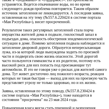
устраняется. Ведется откачивание воды, но во время
следующего дождя проблема повторяется. Таким образом
источник затопления не ликвидируется. А последняя заявка,
оставленная на эту тему (№557.6.220424 в системе портала
«Мая Рэспубліка»), висит просроченной.
Результатом таких регулярных затоплений стала порча
имущества жителей дома в подвале, гнилостный запал в
подъездах дома, опасность обострения эпидемиологической
ситуации в доме. Помимо затопления подвала наблюдается и
затопление дворовой дороги. Образуется непересыхающая
лужа, из-за которой люди вынуждены ходить по проезжей
части и подвергать свою жизнь опасности. Этой дорогой
часто пользуются гимназисты и их родители, поэтому есть
высокий риск для них попасть под проезжающие тут
автомобили. И это не говоря уже о рисках для жителей самого
дома. Тут живет достаточно лиц пожилого возраста, реакция
которых не такая быстрая — выход для них на проезжую часть
представляет угрозу не только здоровью, но и их жизни.
Заявка, оставленная по этому поводу, (№557.8.230424 в
системе портала «Мая Рэспубліка»), тоже находится в
состоянии "просрочена" на 23 мая 2024 года.
Повышенная влага могла стать причиной и разрушения