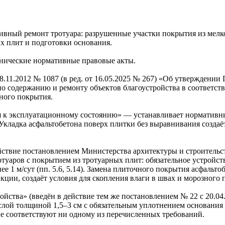
мативный ремонт тротуара: разрушенные участки покрытия из ме
х плит и подготовки основания.
нические нормативные правовые акты.
8.11.2012 № 1087 (в ред. от 16.05.2025 № 267) «Об утверждени
по содержанию и ремонту объектов благоустройства в соответс
ного покрытия.
я к эксплуатационному состоянию» — устанавливает нормативн
 Укладка асфальтобетона поверх плитки без выравнивания созда
ействие постановлением Министерства архитектуры и строительст
туаров с покрытием из тротуарных плит: обязательное устройс
е 1 м/сут (пп. 5.6, 5.14). Замена плиточного покрытия асфальт
ии, создаёт условия для скопления влаги в швах и морозного 
ройства» (введён в действие тем же постановлением № 22 с 20.0
лой толщиной 1,5–3 см с обязательным уплотнением основания (
е соответствуют ни одному из перечисленных требований.