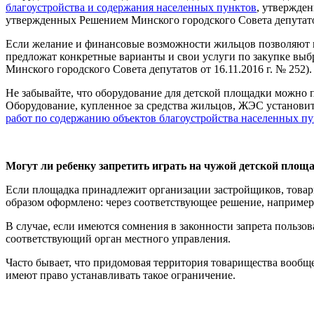
благоустройства и содержания населенных пунктов
, утвержде
утвержденных Решением Минского городского Совета депутатов 
Если желание и финансовые возможности жильцов позволяют п
предложат конкретные варианты и свои услуги по закупке выб
Минского городского Совета депутатов от 16.11.2016 г. № 252).
Не забывайте, что оборудование для детской площадки можно п
Оборудование, купленное за средства жильцов, ЖЭС установит
работ по содержанию объектов благоустройства населенных пу
Могут ли ребенку запретить играть на чужой детской площ
Если площадка принадлежит организации застройщиков, товар
образом оформлено: через соответствующее решение, например
В случае, если имеются сомнения в законности запрета пользо
соответствующий орган местного управления.
Часто бывает, что придомовая территория товарищества вообщ
имеют право устанавливать такое ограничение.