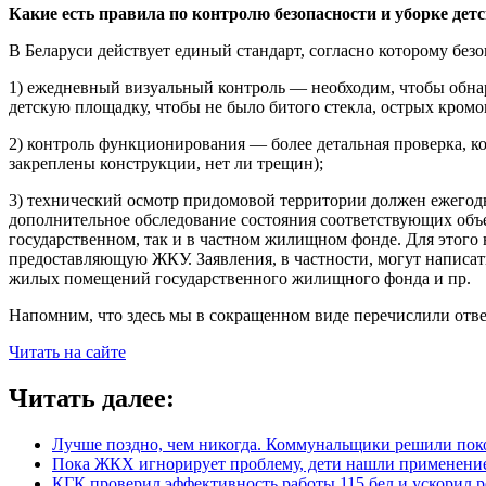
Какие есть правила по контролю безопасности и уборке дет
В Беларуси действует единый стандарт, согласно которому бе
1) ежедневный визуальный контроль — необходим, чтобы обна
детскую площадку, чтобы не было битого стекла, острых кромо
2) контроль функционирования — более детальная проверка, к
закреплены конструкции, нет ли трещин);
3) технический осмотр придомовой территории должен ежегодн
дополнительное обследование состояния соответствующих объек
государственном, так и в частном жилищном фонде. Для этог
предоставляющую ЖКУ. Заявления, в частности, могут напис
жилых помещений государственного жилищного фонда и пр.
Напомним, что здесь мы в сокращенном виде перечислили отв
Читать на сайте
Читать далее:
Лучше поздно, чем никогда. Коммунальщики решили поко
Пока ЖКХ игнорирует проблему, дети нашли применение
КГК проверил эффективность работы 115.бел и ускорил