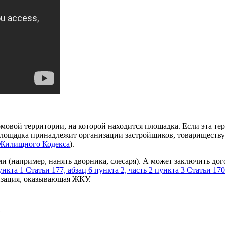
мовой территории, на которой находится площадка. Если эта тер
ощадка принадлежит организации застройщиков, товариществу 
2 Жилищного Кодекса
).
и (например, нанять дворника, слесаря). А может заключить д
ункта 1 Статьи 177, абзац 6 пункта 2, часть 2 пункта 3 Статьи 
изация, оказывающая ЖКУ.
?