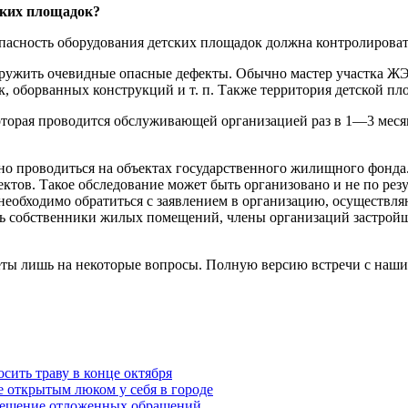
ских площадок?
зопасность оборудования детских площадок должна контролиров
ружить очевидные опасные дефекты. Обычно мастер участка ЖЭУ
к, оборванных конструкций и т. п. Также территория детской п
оторая проводится обслуживающей организацией раз в 1—3 месяц
о проводиться на объектах государственного жилищного фонда.
тов. Такое обследование может быть организовано и не по резул
о необходимо обратиться с заявлением в организацию, осуществ
ать собственники жилых помещений, члены организаций застро
еты лишь на некоторые вопросы. Полную версию встречи с наши
сить траву в конце октября
 открытым люком у себя в городе
 решение отложенных обращений