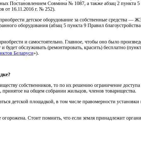
нных Постановлением Совмина № 1087, а также абзац 2 пункта 5
от 16.11.2016 г. № 252).
риобрести детское оборудование за собственные средства — ЖЭ
ранного оборудования (абзац 5 пункта 9 Правил благоустройст
риобрести и самостоятельно. Главное, чтобы оно было произвед
 и будет обслуживать (ремонтировать, красить) бесплатно (пун
нктов Беларуси
»).
адке?
иществу собственников, то по их решению ограничение доступ
, принятое на общем собрании жильцов, членов товарищества.
ваться детской площадкой, в том числе правомерности установк
е огорожена. Стоит помнить, что если земля принадлежит орган