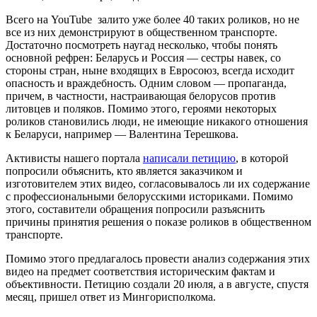
Всего на YouTube залито уже более 40 таких роликов, но не
все из них демонстрируют в общественном транспорте.
Достаточно посмотреть наугад несколько, чтобы понять
основной рефрен: Беларусь и Россия — сестры навек, со
стороны стран, ныне входящих в Евросоюз, всегда исходит
опасность и враждебность. Одним словом — пропаганда,
причем, в частности, настраивающая белорусов против
литовцев и поляков. Помимо этого, героями некоторых
роликов становились люди, не имеющие никакого отношения
к Беларуси, например — Валентина Терешкова.
Активисты нашего портала
написали петицию
, в которой
попросили объяснить, кто является заказчиком и
изготовителем этих видео, согласовывалось ли их содержание
с профессиональными белорусскими историками. Помимо
этого, составители обращения попросили разъяснить
причины принятия решения о показе роликов в общественном
транспорте.
Помимо этого предлагалось провести анализ содержания этих
видео на предмет соответствия историческим фактам и
объективности. Петицию создали 20 июля, а в августе, спустя
месяц, пришел ответ из Мингорисполкома.