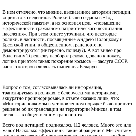
В нем отмечено, что мнение, высказанное авторами петиции,
«принято к сведению». Ролики были созданы в «Год
исторической памяти», а их основная цель: «повышение
эффективности гражданско-патриотического воспитания
населения». При этом ответе уточнили, что некоторые
ролики, в частности, посвященные Андрею Полоцкому и
Брестской унии, в общественном транспорте не
демонстрируются (интересно, почему?). А вот видео про
Валентину Терешкову наоборот рекомендовано к показу,
логика при этом такая: покорение космоса — заслуга СССР,
частью которого являлась нынешняя Беларусь.
Вопрос о том, согласовывалась ли информация,
транслируемая в роликах, с белорусскими историками,
аккуратно проигнорирован, в ответе сказано лишь, что:
«Мингорисполкомом в установленном порядке было принято
решение об их трансляции на территории Минска, в том
числе — в общественном транспорте».
Всего под петицией подписалось 112 человек. Много это или
мало? Насколько эффективны такие обращения? Мы считаем,
что в определенный промежуток жизни страны — крайне