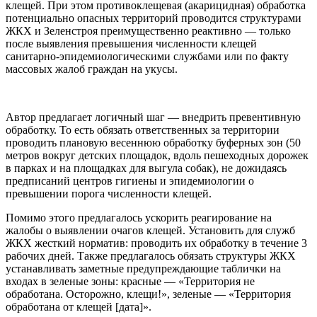
клещей. При этом противоклещевая (акарицидная) обработка
потенциально опасных территорий проводится структурами
ЖКХ и Зеленстроя преимущественно реактивно — только
после выявления превышения численности клещей
санитарно-эпидемиологическими службами или по факту
массовых жалоб граждан на укусы.
Автор предлагает логичный шаг — внедрить превентивную
обработку. То есть обязать ответственных за территории
проводить плановую весеннюю обработку буферных зон (50
метров вокруг детских площадок, вдоль пешеходных дорожек
в парках и на площадках для выгула собак), не дожидаясь
предписаний центров гигиены и эпидемиологии о
превышении порога численности клещей.
Помимо этого предлагалось ускорить реагирование на
жалобы о выявлении очагов клещей. Установить для служб
ЖКХ жесткий норматив: проводить их обработку в течение 3
рабочих дней. Также предлагалось обязать структуры ЖКХ
устанавливать заметные предупреждающие таблички на
входах в зеленые зоны: красные — «Территория не
обработана. Осторожно, клещи!», зеленые — «Территория
обработана от клещей [дата]».