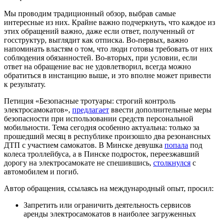
Мы проводим традиционный обзор, выбрав самые
интересные из них. Крайне важно подчеркнуть, что каждое из
этих обращений важно, даже если ответ, полученный от
госструктур, выглядит как отписка. Во-первых, важно
напоминать властям о том, что люди готовы требовать от них
соблюдения обязанностей. Во-вторых, при условии, если
ответ на обращение вас не удовлетворил, всегда можно
обратиться в инстанцию выше, и это вполне может привести
к результату.
Петиция «Безопасные тротуары: строгий контроль
электросамокатов»,
предлагает
ввести дополнительные меры
безопасности при использовании средств персональной
мобильности. Тема сегодня особенно актуальна: только за
прошедший месяц в республике произошло два резонансных
ДТП с участием самокатов. В Минске девушка
попала
под
колеса троллейбуса, а в Пинске подросток, переезжавший
дорогу на электросамокате не спешившись,
столкнулся
с
автомобилем и погиб.
Автор обращения, ссылаясь на международный опыт, просил:
Запретить или ограничить деятельность сервисов
аренды электросамокатов в наиболее загруженных