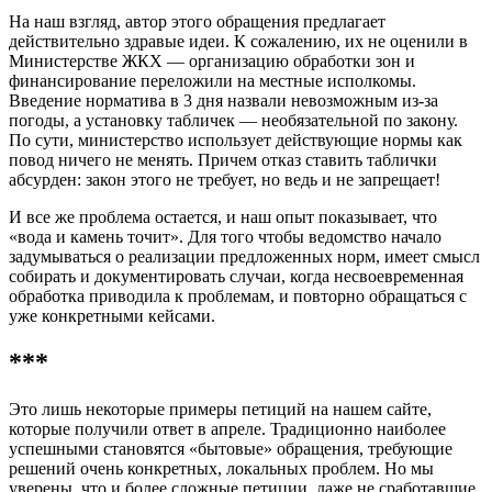
На наш взгляд, автор этого обращения предлагает
действительно здравые идеи. К сожалению, их не оценили в
Министерстве ЖКХ — организацию обработки зон и
финансирование переложили на местные исполкомы.
Введение норматива в 3 дня назвали невозможным из-за
погоды, а установку табличек — необязательной по закону.
По сути, министерство использует действующие нормы как
повод ничего не менять. Причем отказ ставить таблички
абсурден: закон этого не требует, но ведь и не запрещает!
И все же проблема остается, и наш опыт показывает, что
«вода и камень точит». Для того чтобы ведомство начало
задумываться о реализации предложенных норм, имеет смысл
собирать и документировать случаи, когда несвоевременная
обработка приводила к проблемам, и повторно обращаться с
уже конкретными кейсами.
***
Это лишь некоторые примеры петиций на нашем сайте,
которые получили ответ в апреле. Традиционно наиболее
успешными становятся «бытовые» обращения, требующие
решений очень конкретных, локальных проблем. Но мы
уверены, что и более сложные петиции, даже не сработавшие