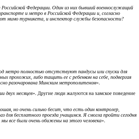
из Российской Федерации. Один из них бывший военнослужащий
ранспорте и метро в Российской Федерации и, согласно
кают мимо турникета, и инспектор службы безопасности?
вход метро полностью отсутствуют пандусы или спуски для
ных прохожих, либо тащить ее с ребенком на себе, подвергая
жасно разочарована Минским метрополитеном
».
и двух месяцев
». Другие люди жалуются на хамское поведение
шая, но очень сильно бесит, что есть один контролер,
з для бесплатного проезда учащимся. Я смогла пройти сегодня
 мы все были очень обижены на этого человека
».