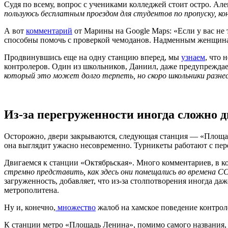
Судя по всему, вопрос с учениками колледжей стоит остро. Але
пользуюсь бесплатным проездом для студентов по пропуску, 
А вот
комментарий
от Марины на Google Maps: «Если у вас не 
способны помочь с проверкой чемоданов. Надменным женщинам 
Продвинувшись еще на одну станцию вперед, мы
узнаем
, что
контролеров. Один из школьников, Даниил, даже предупреждает,
который это может долго терпеть, но скоро школьники разнесу
Из-за перегруженности иногда сложно 
Осторожно, двери закрываются, следующая станция — «Площ
она выглядит ужасно несовременно. Турникеты работают с пер
Двигаемся к станции «Октябрьская». Много комментариев, в 
стремно представить, как здесь они помещались во времена С
загруженность, добавляет, что из-за столпотворения иногда да
метрополитена.
Ну и, конечно,
множество
жалоб на хамское поведение контрол
К станции метро «Площадь Ленина», помимо самого названия, 