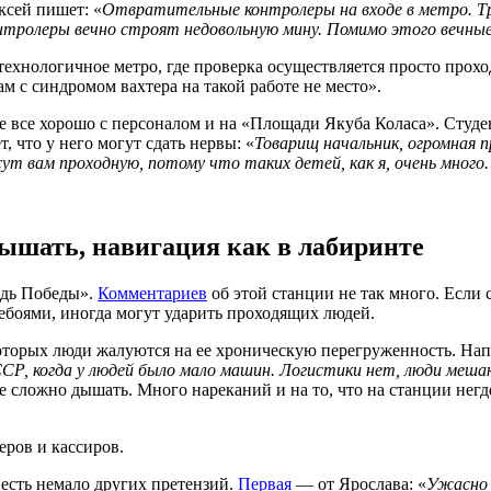
ксей пишет: «
Отвратительные контролеры на входе в метро. Трет
контролеры вечно строят недовольную мину. Помимо этого вечн
технологичное метро, где проверка осуществляется просто проход
с синдромом вахтера на такой работе не место».
 не все хорошо с персоналом и на «Площади Якуба Коласа». Сту
 что у него могут сдать нервы: «
Товарищ начальник, огромная п
т вам проходную, потому что таких детей, как я, очень много.
дышать, навигация как в лабиринте
адь Победы».
Комментариев
об этой станции не так много. Если 
ебоями, иногда могут ударить проходящих людей.
которых люди жалуются на ее хроническую перегруженность. На
ССР, когда у людей было мало машин. Логистики нет, люди меша
же сложно дышать. Много нареканий и на то, что на станции нег
еров и кассиров.
есть немало других претензий.
Первая
— от Ярослава: «
Ужасно 