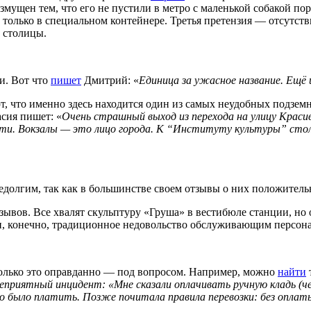
озмущен тем, что его не пустили в метро с маленькой собакой по
ть только в специальном контейнере. Третья претензия — отсутс
 столицы.
и. Вот что
пишет
Дмитрий: «
Единица за ужасное название. Ещё 
т, что именно здесь находится один из самых неудобных подзем
асия пишет: «
Очень страшный выход из перехода на улицу Красива
ти. Вокзалы — это лицо города. К “Институту культуры” стольк
недолгим, так как в большинстве своем отзывы о них положитель
ывов. Все хвалят скульптуру «Груша» в вестибюле станции, но 
у и, конечно, традиционное недовольство обслуживающим персон
олько это оправданно — под вопросом. Например, можно
найти
неприятный инцидент: «Мне сказали оплачивать ручную кладь (ч
о было платить. Позже почитала правила перевозки: без оплаты