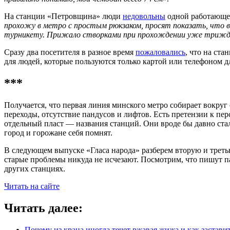
На станции «Петровщина» люди
недовольны
одной работающей
прохожу в метро с простым рюкзаком, просят показать, что 
турникету. Прижало створками при прохождении уже триж
Сразу два посетителя в разное время
пожаловались
, что на ст
для людей, которые пользуются только картой или телефоном дл
***
Получается, что первая линия минского метро собирает вокруг 
переходы, отсутствие пандусов и лифтов. Есть претензии к пе
отдельный пласт — названия станций. Они вроде бы давно ста
город и горожане себя помнят.
В следующем выпуске «Гласа народа» разберем вторую и третью
старые проблемы никуда не исчезают. Посмотрим, что пишут 
других станциях.
Читать на сайте
Читать далее:
Почему из крана иногда течет ржавая жижа и как застави