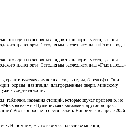
н это один из основных видов транспорта, место, где они
родского транспорта. Сегодня мы расчехляем наш «Глас народа»
н это один из основных видов транспорта, место, где они
одского транспорта. Сегодня мы расчехляем наш «Глас народа»
р, гранит, тяжелая символика, скульптуры, барельефы. Они
ракции, образы, навигация, платформенные двери. Минскому
т уже в современности.
ссы, таблички, названия станций, которые звучат привычно, но
. «Московская» и «Пушкинская» вызывают другой вопрос:
ваний? Этот вопрос не теоретический. Например, в апреле 2026
тиях. Напомним, мы готовим ее на основе мнений,