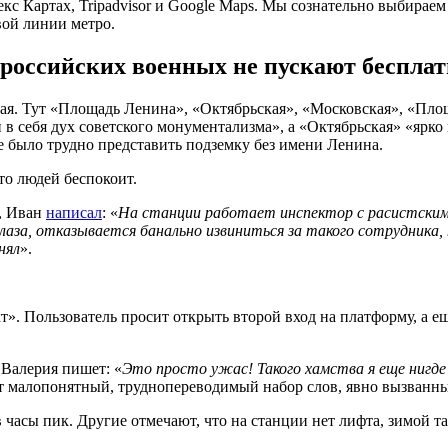
кс Картах, Tripadvisor и Google Maps. Мы сознательно выбираем
вой линии метро.
 российских военных не пускают бесплат
ная. Тут «Площадь Ленина», «Октябрьская», «Московская», «Пл
в себя дух советского монументализма», а «Октябрьская» «ярко
е было трудно представить подземку без имени Ленина.
то людей беспокоит.
», Иван
написал
: «
На станции работает инспектор с расистским
за, отказывается банально извиниться за такого сотрудника, н
нял
».
т». Пользователь просит открыть второй вход на платформу, а е
 Валерия пишет: «
Это просто ужас! Такого хамства я еще нигде 
ет малопонятный, труднопереводимый набор слов, явно вызван
часы пик. Другие отмечают, что на станции нет лифта, зимой там