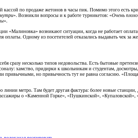
 кассой по продаже жетонов в часы пик. Помимо этого есть кри
внутри
». Возникли вопросы и к работе турникетов: «
Очень плохо
ды
».
анции «Малиновка» возникают ситуации, когда не работает оплата
я оплаты. Одному из посетителей отказались выдавать чек за же
себя сразу несколько типов недовольства. Есть бытовые претенз
рсоналу: хамство, придирки к школьникам и студентам, досмотр
ли привычными, но привычность тут не равна согласию. «Площад
 линии метро. Там будет другая фактура: более новые станции, 
пассажиры о «Каменной Горке», «Пушкинской», «Купаловской»,
ть водоканал реагировать