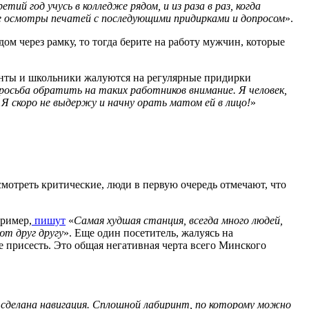
ий год учусь в колледже рядом, и из раза в раз, когда
ые осмотры печатей с последующими придирками и допросом
».
ом через рамку, то тогда берите на работу мужчин, которые
денты и школьники жалуются на регулярные придирки
росьба обратить на таких работников внимание. Я человек,
 Я скоро не выдержу и начну орать матом ей в лицо!
»
смотреть критические, люди в первую очередь отмечают, что
пример,
пишут
«
Самая худшая станция, всегда много людей,
ют друг другу
». Еще один посетитель, жалуясь на
де присесть. Это общая негативная черта всего Минского
сделана навигация. Сплошной лабиринт, по которому можно