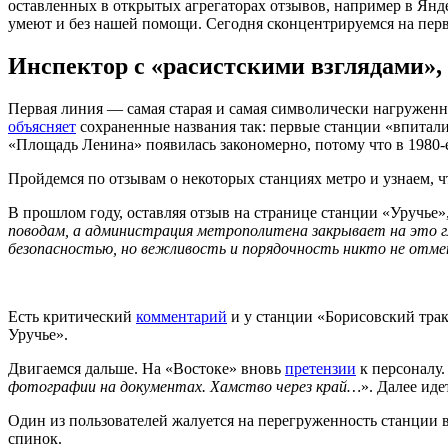
оставленных в открытых агрегаторах отзывов, например в Янде
умеют и без нашей помощи. Сегодня сконцентрируемся на пер
Инспектор с «расистскими взглядами»,
Первая линия — самая старая и самая символически нагружен
объясняет
сохраненные названия так: первые станции «впитали 
«Площадь Ленина» появилась закономерно, потому что в 1980-
Пройдемся по отзывам о некоторых станциях метро и узнаем, ч
В прошлом году, оставляя отзыв на странице станции «Уручье
поводам, а администрация метрополитена закрывает на это гла
безопасностью, но вежливость и порядочность никто не отме
Есть критический
комментарий
и у станции «Борисовский трак
Уручье».
Двигаемся дальше. На «Востоке» вновь
претензии
к персоналу.
фотографии на документах. Хамство через край…
». Далее ид
Один из пользователей жалуется на перегруженность станции в 
спинок.