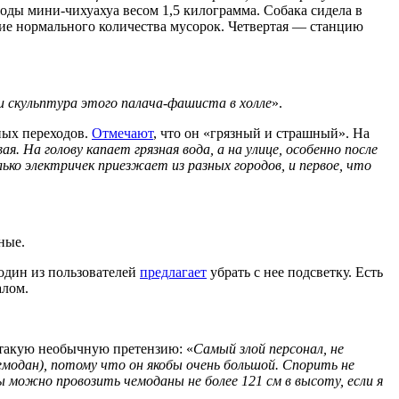
роды мини-чихуахуа весом 1,5 килограмма. Собака сидела в
твие нормального количества мусорок. Четвертая — станцию
и скульптура этого палача-фашиста в холле
».
ных переходов.
Отмечают
, что он «грязный и страшный». На
я. На голову капает грязная вода, а на улице, особенно после
о электричек приезжает из разных городов, и первое, что
ные.
один из пользователей
предлагает
убрать с нее подсветку. Есть
алом.
такую необычную претензию: «
Самый злой персонал, не
емодан), потому что он якобы очень большой. Спорить не
 можно провозить чемоданы не более 121 см в высоту, если я