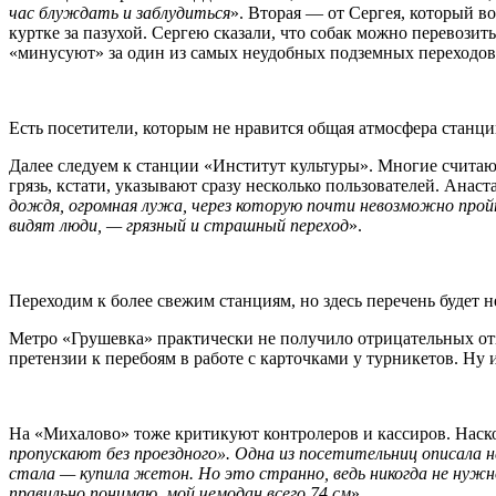
час блуждать и заблудиться
». Вторая — от Сергея, который в
куртке за пазухой. Сергею сказали, что собак можно перевози
«минусуют» за один из самых неудобных подземных переходов
Есть посетители, которым не нравится общая атмосфера станци
Далее следуем к станции «Институт культуры». Многие считаю
грязь, кстати, указывают сразу несколько пользователей. Анаст
дождя, огромная лужа, через которую почти невозможно прой
видят люди, — грязный и страшный переход
».
Переходим к более свежим станциям, но здесь перечень будет 
Метро «Грушевка» практически не получило отрицательных отз
претензии к перебоям в работе с карточками у турникетов. Н
На «Михалово» тоже критикуют контролеров и кассиров. Наск
пропускают без проездного». Одна из посетительниц описала 
стала — купила жетон. Но это странно, ведь никогда не нужн
правильно понимаю, мой чемодан всего 74 см
».