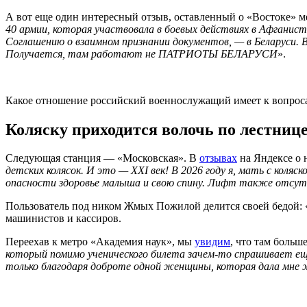
А вот еще один интересный отзыв, оставленный о «Востоке» ме
40 армии, которая участвовала в боевых действиях в Афганис
Соглашению о взаимном признании документов, — в Беларуси.
Получается, там работают не ПАТРИОТЫ БЕЛАРУСИ
».
Какое отношение российский военнослужащий имеет к вопроса
Коляску приходится волочь по лестниц
Следующая станция — «Московская». В
отзывах
на Яндексе о 
детских колясок. И это — XXI век! В 2026 году я, мать с кол
опасности здоровье малыша и свою спину. Лифт также отсут
Пользователь под ником Жмых Пожилой делится своей бедой: 
машинистов и кассиров.
Переехав к метро «Академия наук», мы
увидим
, что там больш
который помимо ученического билета зачем-то спрашивает еще
только благодаря доброте одной женщины, которая дала мне ж