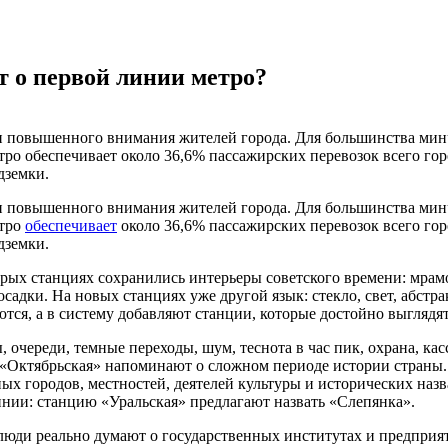
т о первой линии метро?
и повышенного внимания жителей города. Для большинства минча
тро обеспечивает около 36,6% пассажирских перевозок всего го
дземки.
и повышенного внимания жителей города. Для большинства минча
етро
обеспечивает
около 36,6% пассажирских перевозок всего гор
дземки.
арых станциях сохранились интерьеры советского времени: мрамо
осадки. На новых станциях уже другой язык: стекло, свет, абст
ются, а в систему добавляют станции, которые достойно выглядя
, очереди, темные переходы, шум, теснота в час пик, охрана, ка
 «Октябрьская» напоминают о сложном периоде истории страны
ных городов, местностей, деятелей культуры и исторических наз
нии: станцию «Уральская» предлагают назвать «Слепянка».
 люди реально думают о государственных институтах и предприя