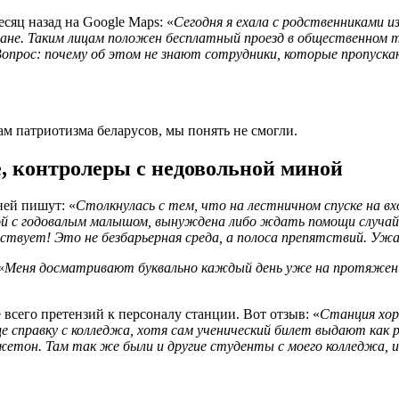
сяц назад на Google Maps: «
Сегодня я ехала с родственниками 
тане. Таким лицам положен бесплатный проезд в общественном т
 Вопрос: почему об этом не знают сотрудники, которые пропус
м патриотизма беларусов, мы понять не смогли.
е, контролеры с недовольной миной
ней пишут: «
Столкнулась с тем, что на лестничном спуске на 
яской с годовалым малышом, вынуждена либо ждать помощи случай
ствует! Это не безбарьерная среда, а полоса препятствий. У
«
Меня досматривают буквально каждый день уже на протяжени
е всего претензий к персоналу станции. Вот отзыв: «
Станция хоро
 справку с колледжа, хотя сам ученический билет выдают как ра
етон. Там так же были и другие студенты с моего колледжа, и