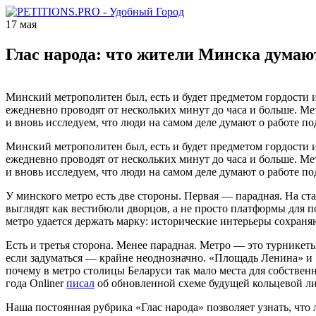
17 мая
Глас народа: что жители Минска думаю
Минский метрополитен был, есть и будет предметом гордости 
ежедневно проводят от нескольких минут до часа и больше. Ме
и вновь исследуем, что люди на самом деле думают о работе по
Минский метрополитен был, есть и будет предметом гордости 
ежедневно проводят от нескольких минут до часа и больше. М
и вновь исследуем, что люди на самом деле думают о работе по
У минского метро есть две стороны. Первая — парадная. На ст
выглядят как вестибюли дворцов, а не просто платформы для п
метро удается держать марку: исторические интерьеры сохраня
Есть и третья сторона. Менее парадная. Метро — это турникеты
если задуматься — крайне неоднозначно. «Площадь Ленина» и
почему в метро столицы Беларуси так мало места для собствен
года Onliner
писал
об обновленной схеме будущей кольцевой ли
Наша постоянная рубрика «Глас народа» позволяет узнать, что