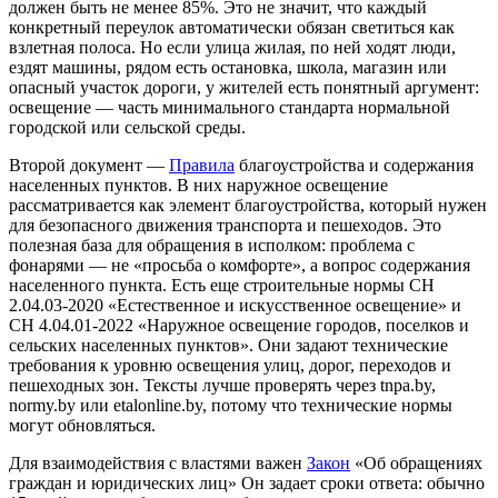
должен быть не менее 85%. Это не значит, что каждый
конкретный переулок автоматически обязан светиться как
взлетная полоса. Но если улица жилая, по ней ходят люди,
ездят машины, рядом есть остановка, школа, магазин или
опасный участок дороги, у жителей есть понятный аргумент:
освещение — часть минимального стандарта нормальной
городской или сельской среды.
Второй документ —
Правила
благоустройства и содержания
населенных пунктов. В них наружное освещение
рассматривается как элемент благоустройства, который нужен
для безопасного движения транспорта и пешеходов. Это
полезная база для обращения в исполком: проблема с
фонарями — не «просьба о комфорте», а вопрос содержания
населенного пункта. Есть еще строительные нормы СН
2.04.03-2020 «Естественное и искусственное освещение» и
СН 4.04.01-2022 «Наружное освещение городов, поселков и
сельских населенных пунктов». Они задают технические
требования к уровню освещения улиц, дорог, переходов и
пешеходных зон. Тексты лучше проверять через tnpa.by,
normy.by или etalonline.by, потому что технические нормы
могут обновляться.
Для взаимодействия с властями важен
Закон
«Об обращениях
граждан и юридических лиц» Он задает сроки ответа: обычно