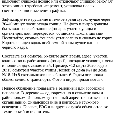
включают слишком поздно или отключают слишком рано? От
этого зависит требование: ремонт, установка новых
светоточек или изменение графика.
Зафиксируйте нарушение в темное время суток, лучше через
30–40 минут после захода солнца. На фото и видео должны
быть видны неработающие фонари, участок улицы и
ориентиры: дом, перекресток, остановка, школа, магазин.
Посчитайте, сколько фонарей установлено и сколько не горит.
Короткое видео вдоль всей темной зоны лучше одного
черного кадра.
Составьте акт осмотра. Укажите дату, время, адрес, участок,
количество неработающих фонарей, погодные условия, имена
и подписи двух свидетелей. Пример: «12 марта 2026 года в
20:15 осмотрен участок улицы Лесной от дома №4 до дома
№18. Из 8 светильников не работают 6. Рядом остановка
общественного транспорта. Фото и видео прилагаются».
Первое обращение подавайте в районный или городской
исполком. В деревне — одновременно в сельисполком и
райисполком. Исполком тут главный адресат: он отвечает за
организацию, финансирование и контроль наружного
освещения. Горсвет, РЭС или другая служба обычно только
технический исполнитель.