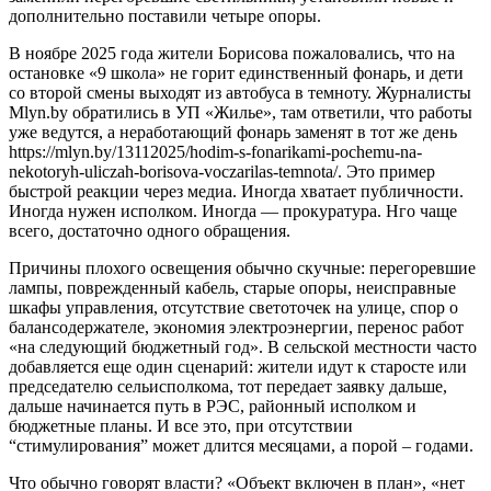
дополнительно поставили четыре опоры.
В ноябре 2025 года жители Борисова пожаловались, что на
остановке «9 школа» не горит единственный фонарь, и дети
со второй смены выходят из автобуса в темноту. Журналисты
Mlyn.by обратились в УП «Жилье», там ответили, что работы
уже ведутся, а неработающий фонарь заменят в тот же день
https://mlyn.by/13112025/hodim-s-fonarikami-pochemu-na-
nekotoryh-uliczah-borisova-voczarilas-temnota/. Это пример
быстрой реакции через медиа. Иногда хватает публичности.
Иногда нужен исполком. Иногда — прокуратура. Нго чаще
всего, достаточно одного обращения.
Причины плохого освещения обычно скучные: перегоревшие
лампы, поврежденный кабель, старые опоры, неисправные
шкафы управления, отсутствие светоточек на улице, спор о
балансодержателе, экономия электроэнергии, перенос работ
«на следующий бюджетный год». В сельской местности часто
добавляется еще один сценарий: жители идут к старосте или
председателю сельисполкома, тот передает заявку дальше,
дальше начинается путь в РЭС, районный исполком и
бюджетные планы. И все это, при отсутствии
“стимулирования” может длится месяцами, а порой – годами.
Что обычно говорят власти? «Объект включен в план», «нет