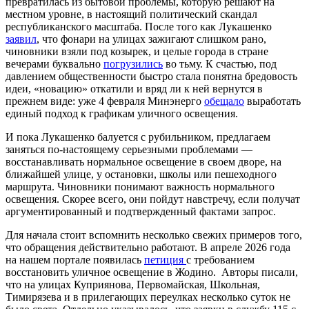
превратилась из бытовой проблемы, которую решают на
местном уровне, в настоящий политический скандал
республиканского масштаба. После того как Лукашенко
заявил
, что фонари на улицах зажигают слишком рано,
чиновники взяли под козырек, и целые города в стране
вечерами буквально
погрузились
во тьму. К счастью, под
давлением общественности быстро стала понятна бредовость
идеи, «новацию» откатили и вряд ли к ней вернутся в
прежнем виде: уже 4 февраля Минэнерго
обещало
выработать
единый подход к графикам уличного освещения.
И пока Лукашенко балуется с рубильником, предлагаем
заняться по-настоящему серьезными проблемами —
восстанавливать нормальное освещение в своем дворе, на
ближайшей улице, у остановки, школы или пешеходного
маршрута. Чиновники понимают важность нормального
освещения. Скорее всего, они пойдут навстречу, если получат
аргументированный и подтвержденный фактами запрос.
Для начала стоит вспомнить несколько свежих примеров того,
что обращения действительно работают. В апреле 2026 года
на нашем портале появилась
петиция
с требованием
восстановить уличное освещение в Жодино. Авторы писали,
что на улицах Куприянова, Первомайская, Школьная,
Тимирязева и в прилегающих переулках несколько суток не