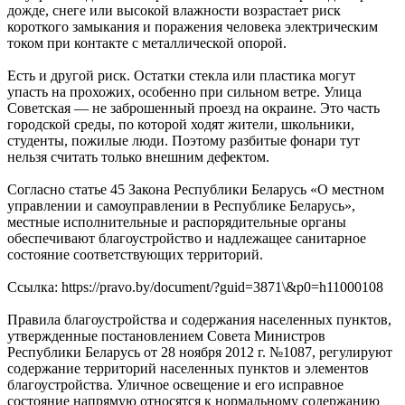
дожде, снеге или высокой влажности возрастает риск
короткого замыкания и поражения человека электрическим
током при контакте с металлической опорой.
Есть и другой риск. Остатки стекла или пластика могут
упасть на прохожих, особенно при сильном ветре. Улица
Советская — не заброшенный проезд на окраине. Это часть
городской среды, по которой ходят жители, школьники,
студенты, пожилые люди. Поэтому разбитые фонари тут
нельзя считать только внешним дефектом.
Согласно статье 45 Закона Республики Беларусь «О местном
управлении и самоуправлении в Республике Беларусь»,
местные исполнительные и распорядительные органы
обеспечивают благоустройство и надлежащее санитарное
состояние соответствующих территорий.
Ссылка: https://pravo.by/document/?guid=3871\&p0=h11000108
Правила благоустройства и содержания населенных пунктов,
утвержденные постановлением Совета Министров
Республики Беларусь от 28 ноября 2012 г. №1087, регулируют
содержание территорий населенных пунктов и элементов
благоустройства. Уличное освещение и его исправное
состояние напрямую относятся к нормальному содержанию