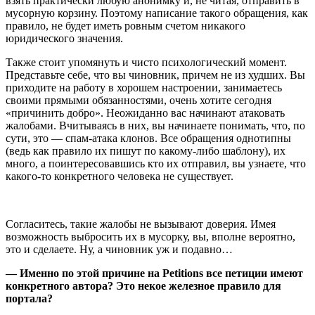
взять практически любую анонимку и, не читая, отправить в
мусорную корзину. Поэтому написание такого обращения, как
правило, не будет иметь ровным счетом никакого
юридического значения.
Также стоит упомянуть и чисто психологический момент.
Представьте себе, что вы чиновник, причем не из худших. Вы
приходите на работу в хорошем настроении, занимаетесь
своими прямыми обязанностями, очень хотите сегодня
«причинить добро». Неожиданно вас начинают атаковать
жалобами. Вчитываясь в них, вы начинаете понимать, что, по
сути, это — спам-атака клонов. Все обращения однотипны
(ведь как правило их пишут по какому-либо шаблону), их
много, а поинтересовавшись кто их отправил, вы узнаете, что
какого-то конкретного человека не существует.
Согласитесь, такие жалобы не вызывают доверия. Имея
возможность выбросить их в мусорку, вы, вполне вероятно,
это и сделаете. Ну, а чиновник уж и подавно…
— Именно по этой причине на Petitions все петиции имеют
конкретного автора? Это некое железное правило для
портала?