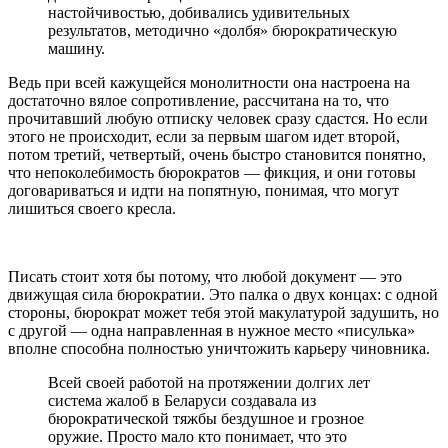
настойчивостью, добивались удивительных
результатов, методично «долбя» бюрократическую
машину.
Ведь при всей кажущейся монолитности она настроена на
достаточно вялое сопротивление, рассчитана на то, что
прочитавший любую отписку человек сразу сдастся. Но если
этого не происходит, если за первым шагом идет второй,
потом третий, четвертый, очень быстро становится понятно,
что непоколебимость бюрократов — фикция, и они готовы
договариваться и идти на попятную, понимая, что могут
лишиться своего кресла.
Писать стоит хотя бы потому, что любой документ — это
движущая сила бюрократии. Это палка о двух концах: с одной
стороны, бюрократ может тебя этой макулатурой задушить, но
с другой — одна направленная в нужное место «писулька»
вполне способна полностью уничтожить карьеру чиновника.
Всей своей работой на протяжении долгих лет
система жалоб в Беларуси создавала из
бюрократической тяжбы бездушное и грозное
оружие. Просто мало кто понимает, что это