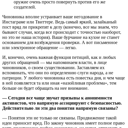
оружие очень просто повернуть против его же
создателей.
Чиновника вполне устраивает ваше негодование в
Инстаграме или Твиттере. Ведь самый яркий, залайканый
пост вряд ли прикрепят к делу (конечно, все мы знаем, что
бывают случаи, когда все происходит с точностью наоборот,
но это не наша история). Ваше бурчание на кухне не станет
основанием для возбуждения проверки. А вот письменное
или электронное обращение — легко.
И, конечно, очень важная функция петиций, как и любых
других обращений — мы напоминаем власти, в лице
чиновников, о своем существовании. Заставляем их
вспоминать, что они по определению слуги народа, а не
патриции. У любого чиновника есть повестка дня, и чем чаще
в ней появляется та или иная «назойливая проблема», тем
больше он будет обращать на нее внимание.
— Сегодня все чаще звучат призывы к анонимности
активистов, что напрямую ассоциируют с безопасностью.
Действительно ли эти два понятия напрямую связаны?
— Понятия эти не только не связаны. Продвижение такой
идеи приносит вред. По закону чиновник имеет полное право