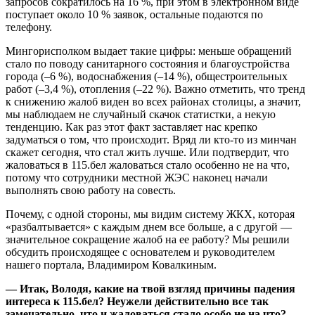
запросов сократилось на 16 %, при этом в электронном виде
поступает около 10 % заявок, остальные подаются по
телефону.
Мингорисполком выдает такие цифры: меньше обращений
стало по поводу санитарного состояния и благоустройства
города (–6 %), водоснабжения (–14 %), общестроительных
работ (–3,4 %), отопления (–22 %). Важно отметить, что тренд
к снижению жалоб виден во всех районах столицы, а значит,
мы наблюдаем не случайный скачок статистки, а некую
тенденцию. Как раз этот факт заставляет нас крепко
задуматься о том, что происходит. Вряд ли кто-то из минчан
скажет сегодня, что стал жить лучше. Или подтвердит, что
жаловаться в 115.бел жаловаться стало особенно не на что,
потому что сотрудники местной ЖЭС наконец начали
выполнять свою работу на совесть.
Почему, с одной стороны, мы видим систему ЖКХ, которая
«разбалтывается» с каждым днем все больше, а с другой —
значительное сокращение жалоб на ее работу? Мы решили
обсудить происходящее с основателем и руководителем
нашего портала, Владимиром Ковалкиным.
— Итак, Володя, какие на твой взгляд причины падения
интереса к 115.бел? Неужели действительно все так
замечательно, что и жаловаться стало особо не на что?