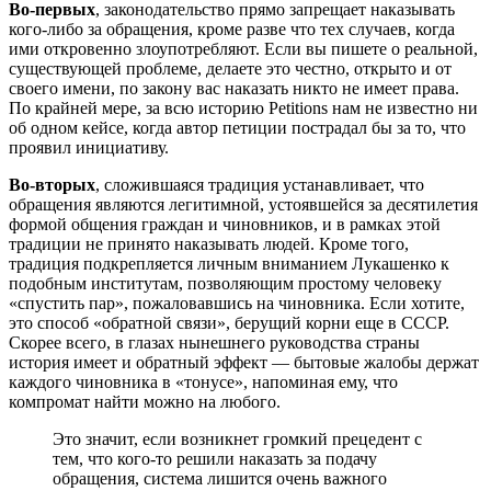
Во-первых
, законодательство прямо запрещает наказывать
кого-либо за обращения, кроме разве что тех случаев, когда
ими откровенно злоупотребляют. Если вы пишете о реальной,
существующей проблеме, делаете это честно, открыто и от
своего имени, по закону вас наказать никто не имеет права.
По крайней мере, за всю историю Petitions нам не известно ни
об одном кейсе, когда автор петиции пострадал бы за то, что
проявил инициативу.
Во-вторых
, сложившаяся традиция устанавливает, что
обращения являются легитимной, устоявшейся за десятилетия
формой общения граждан и чиновников, и в рамках этой
традиции не принято наказывать людей. Кроме того,
традиция подкрепляется личным вниманием Лукашенко к
подобным институтам, позволяющим простому человеку
«спустить пар», пожаловавшись на чиновника. Если хотите,
это способ «обратной связи», берущий корни еще в СССР.
Скорее всего, в глазах нынешнего руководства страны
история имеет и обратный эффект — бытовые жалобы держат
каждого чиновника в «тонусе», напоминая ему, что
компромат найти можно на любого.
Это значит, если возникнет громкий прецедент с
тем, что кого-то решили наказать за подачу
обращения, система лишится очень важного