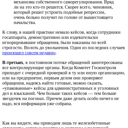
механизма собственного саморегулирования. Вряд
ли на это кто-то решится. Скорее всего, чиновник,
который решит устроить подобные репрессии,
очень больно получит по голове от вышестоящего
начальства.
К слову, в нашей практике немало кейсов, когда сотрудники
госаппарата, демонстративно или издевательски
игнорировавшие обращения, были наказаны по всей
строгости. Вплоть до увольнения. Один из последних случаев
произошел совсем недавно
.
В-третьих
, в постоянном потоке обращений заинтересованы
все контролирующие органы. Когда Комитет Госконтроля
приходит с очередной проверкой в ту или иную организацию,
или на предприятие, первым делом они проверяют
обращения, надеясь найти готовые, можно сказать,
«упакованные» кейсы для административных и уголовных
дел и взысканий. Чем больше таких кейсов — тем больше
звездочек на погонах. Причем даже делать особо ничего не
надо, вся информация уже собрана.
Как вы видите, мы приводим лишь те железобетонные