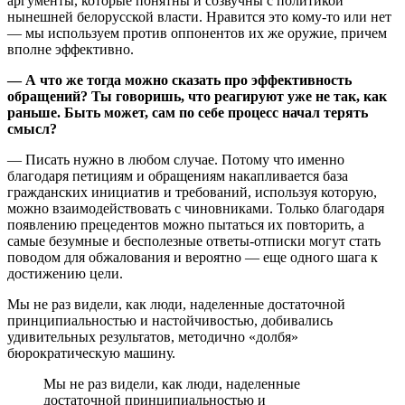
аргументы, которые понятны и созвучны с политикой
нынешней белорусской власти. Нравится это кому-то или нет
— мы используем против оппонентов их же оружие, причем
вполне эффективно.
— А что же тогда можно сказать про эффективность
обращений? Ты говоришь, что реагируют уже не так, как
раньше. Быть может, сам по себе процесс начал терять
смысл?
— Писать нужно в любом случае. Потому что именно
благодаря петициям и обращениям накапливается база
гражданских инициатив и требований, используя которую,
можно взаимодействовать с чиновниками. Только благодаря
появлению прецедентов можно пытаться их повторить, а
самые безумные и бесполезные ответы-отписки могут стать
поводом для обжалования и вероятно — еще одного шага к
достижению цели.
Мы не раз видели, как люди, наделенные достаточной
принципиальностью и настойчивостью, добивались
удивительных результатов, методично «долбя»
бюрократическую машину.
Мы не раз видели, как люди, наделенные
достаточной принципиальностью и