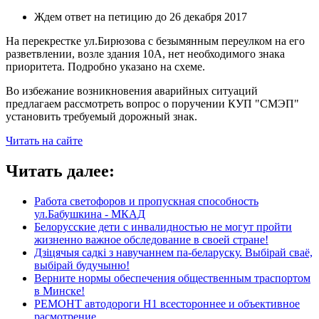
Ждем ответ на петицию до 26 декабря 2017
На перекрестке ул.Бирюзова с безымянным переулком на его
разветвлении, возле здания 10А, нет необходимого знака
приоритета. Подробно указано на схеме.
Во избежание возникновения аварийных ситуаций
предлагаем рассмотреть вопрос о поручении КУП "СМЭП"
установить требуемый дорожный знак.
Читать на сайте
Читать далее:
Работа светофоров и пропускная способность
ул.Бабушкина - МКАД
Белорусские дети с инвалидностью не могут пройти
жизненно важное обследование в своей стране!
Дзіцячыя садкі з навучаннем па-беларуску. Выбірай сваё,
выбірай будучыню!
Верните нормы обеспечения общественным траспортом
в Минске!
РЕМОНТ автодороги Н1 всестороннее и объективное
расмотрение